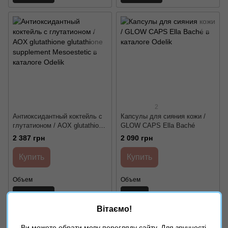
2
Антиоксидантный коктейль с
Капсулы для сияния кожи /
глутатионом / AOX glutathione
GLOW CAPS Ella Baché
glutathione supplement
2 387 грн
2 090 грн
Mesoestetic
Купить
Купить
Объем
Объем
60 капсул
24 шт
Вітаємо!
НОВИНКА
Ви можете обрати мову перегляду сайту. Для зручності,