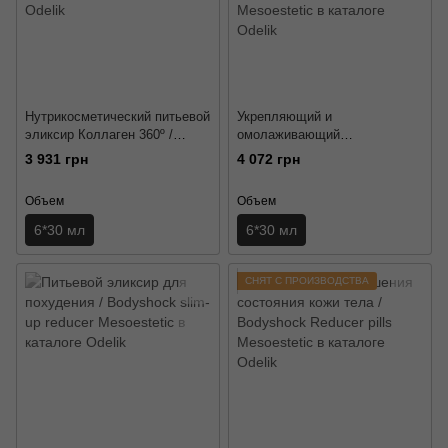
Нутрикосметический питьевой
Укрепляющий и
эликсир Коллаген 360º /
омолаживающий
Collagen 360º elixir Mesoestetic
нутрицевтичний эликсир /
3 931 грн
4 072 грн
Radiance DNA elixir
Mesoestetic
Объем
Объем
6*30 мл
6*30 мл
СНЯТ С ПРОИЗВОДСТВА