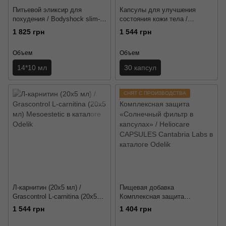
Питьевой эликсир для
Капсулы для улучшения
похудения / Bodyshock slim-
состояния кожи тела /
up reducer Mesoestetic
Bodyshock Reducer pills
1 825 грн
1 544 грн
Mesoestetic
Объем
Объем
14*10 мл
30 капсул
СНЯТ С ПРОИЗВОДСТВА
Л-карнитин (20x5 мл) /
Пищевая добавка
Grascontrol L-carnitina (20x5
Комплексная защита
мл) Mesoestetic
«Солнечный фильтр в
1 544 грн
1 404 грн
капсулах» / Heliocare
CAPSULES Cantabria Labs