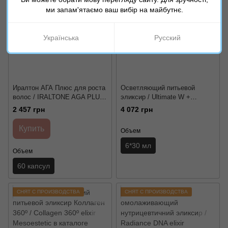
ми запам'ятаємо ваш вибір на майбутнє.
Українська
Русский
Иралтон АГА Плюс для роста
Осветляющий питьевой
волос / IRALTONE AGA PLUS
эликсир / Ultimate W +
Cantabria Labs
whitening elixir Mesoestetic
2 457 грн
4 072 грн
Купить
Объем
6*30 мл
Объем
60 капсул
СНЯТ С ПРОИЗВОДСТВА
СНЯТ С ПРОИЗВОДСТВА