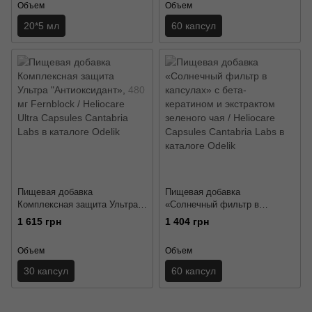
Объем
Объем
20*5 мл
60 капсул
Пищевая добавка
Пищевая добавка
Комплексная защита Ультра
«Солнечный фильтр в
"Антиоксидант», 480 мг
капсулах» с бета-кератином и
1 615 грн
1 404 грн
Fernblock / Heliocare Ultra
экстрактом зеленого чая /
Capsules Cantabria Labs
Heliocare Capsules Cantabria
Объем
Объем
Labs
30 капсул
60 капсул