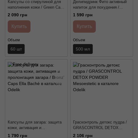
Капсулы со спирулиной для
Делипидринк Фито активный
наполнения кожи / Green Caps
напиток для похудения /
Ella Baché
Delipidrink Ella Baché
2 090 грн
1 590 грн
Купить
Купить
Объем
Объем
60 шт
500 мл
Капсулы для загара: защита
Грасконтроль детокс пудра /
кожи, активация и
GRASCONTROL DETOX
пролонгация загара / Bronz'
POWDER Mesoestetic
1 790 грн
2 106 грн