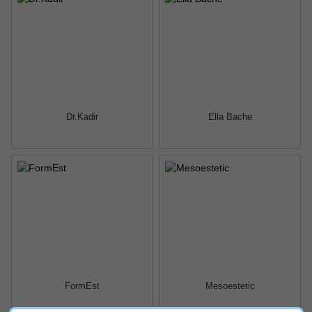
Dr.Kadir
Ella Bache
FormEst
Mesoestetic