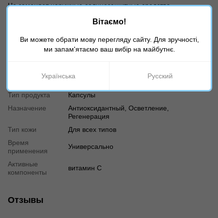
Не заменяет наружные солнцезащитные средства —
использовать в комплексе с кремами SPF.
Вітаємо!
Ви можете обрати мову перегляду сайту. Для зручності,
Характеристики
ми запам'ятаємо ваш вибір на майбутнє.
Страна
Испания
производителя
Українська
Русский
Возраст
18+
Тип продукта
Капсулы
Назначение
Антиоксидантный, Осветление,
Регенерация
Тип кожи
Для всех типов
Время
Универсально
применения
Активные
витамин С
компоненты
Отзывы