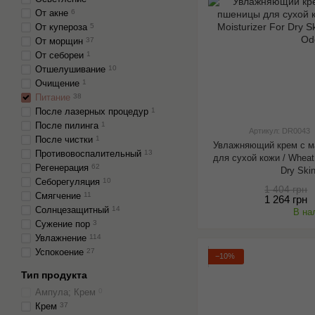
От акне
6
От купероза
5
От морщин
37
От себореи
1
Отшелушивание
10
Очищение
1
Питание
38
После лазерных процедур
1
После пилинга
1
Артикул: DR0043
После чистки
1
Увлажняющий крем с м
Противовоспалительный
13
для сухой кожи / Wheat 
Регенерация
62
Dry Skin
Себорегуляция
10
1 404 грн
Смягчение
11
1 264 грн
Солнцезащитный
14
В на
Сужение пор
3
Увлажнение
114
Успокоение
27
−10%
Тип продукта
Ампула; Крем
0
Крем
37