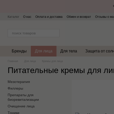
Перейти к основному контенту
Каталог
О нас
Оплата и доставка
Обмен и возврат
Отзывы о ма
Бренды
Для лица
Для тела
Защита от сол
Главная
Для лица
Кремы для лица
Питательные кремы для ли
Мезотерапия
Филлеры
Препараты для
биоревитализации
Очищение лица
Тоники