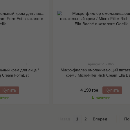
1
Артикул: VE21022
ьный крем для лица /
Микро-филлер омолаживающий питат
ng Cream FormEst
крем / Micro-Filler Rich Cream Ella B
Купить
4 190 грн
Купить
личии
В наличии
Назад
1
2
Вперед
По