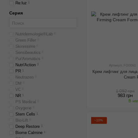
Re:luz
1
Cерия
Nutridermologie®Lab
0
Green Filler
0
Skinissime
0
Sensibeautics
0
Pur'Aromatics
0
Nutri'Action
3
Артикул: FO0061
PR
1
Крем лифтинг для лица
Cream 
Neutrazen
0
DM
0
VC
0
1 092 грн
983 грн
NR
1
В на
PS Medical
0
Oxygene
0
Stem Cells
1
Bio-Lift
0
−10%
Deep Restore
1
Biome Calmine
1