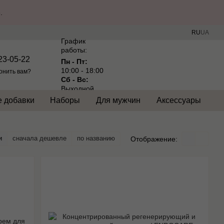
.
RU
UA
График
работы:
23-05-22
Пн - Пт:
10:00 - 18:00
онить вам?
Сб - Вс:
Выходной
 добавки
Наборы
Для мужчин
Аксессуары
и
сначала дешевле
по названию
Отображение: