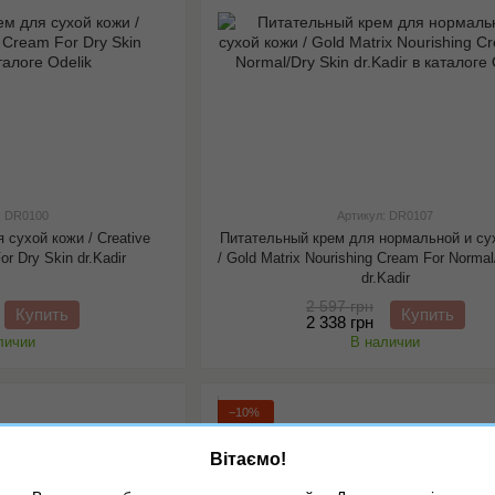
: DR0100
Артикул: DR0107
 сухой кожи / Creative
Питательный крем для нормальной и су
or Dry Skin dr.Kadir
/ Gold Matrix Nourishing Cream For Normal
dr.Kadir
2 597 грн
Купить
Купить
2 338 грн
личии
В наличии
−10%
Вітаємо!