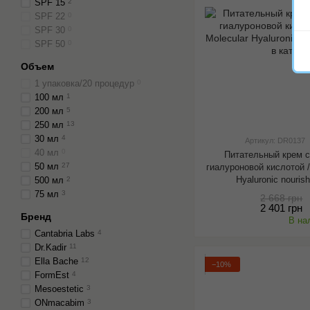
SPF 15
2
SPF 22
0
SPF 30
0
SPF 50
0
Объем
1 упаковка/20 процедур
0
100 мл
1
200 мл
5
250 мл
13
30 мл
4
Артикул: DR0137
40 мл
0
Питательный крем 
50 мл
27
гиалуроновой кислотой /
Hyaluronic nouris
500 мл
2
75 мл
3
2 668 грн
2 401 грн
Бренд
В на
Cantabria Labs
4
Dr.Kadir
11
Ella Bache
12
−10%
FormEst
4
Mesoestetic
3
ONmacabim
3