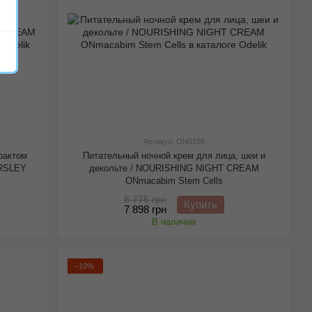
Артикул: ON0108
рактом
Питательный ночной крем для лица, шеи и
RSLEY
декольте / NOURISHING NIGHT CREAM
ONmacabim Stem Cells
8 775 грн
Купить
7 898 грн
В наличии
−10%