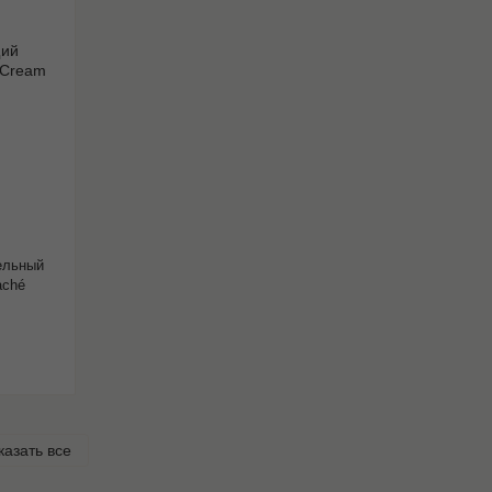
ельный
aché
казать все