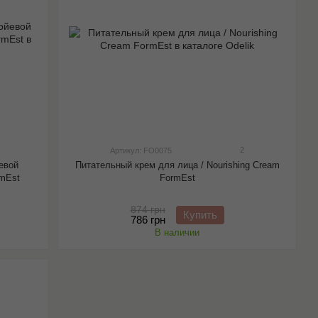
2
Артикул: FO0075
евой
Питательный крем для лица / Nourishing Cream
rmEst
FormEst
874 грн
Купить
786 грн
В наличии