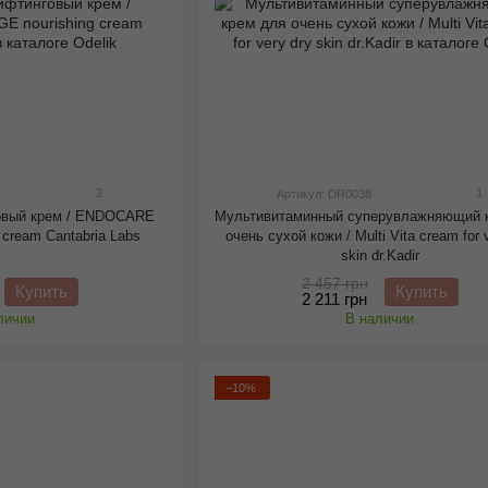
2
1
Артикул: DR0038
овый крем / ENDOCARE
Мультивитаминный суперувлажняющий 
cream Cantabria Labs
очень сухой кожи / Multi Vita cream for 
skin dr.Kadir
2 457 грн
Купить
Купить
2 211 грн
личии
В наличии
−10%