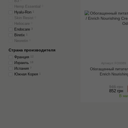
B3
0
Hemp Essential
0
Hyalu-Ron
1
Skin Resist
0
Heliocare
0
Endocare
3
Biretix
1
Neoretin
0
Страна производителя
Франция
12
Израиль
18
Артикул: FO0089
Испания
7
Обогащенный питател
Enrich Nourishi
Южная Корея
1
946 грн
852 грн
В на