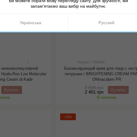
Ви можете обрати мову перегляду сайту. Для зручності, ми
запам'ятаємо ваш вибір на майбутнє.
Українська
Русский
1
1
Артикул: ON0060
с низкомолекулярной
Балансирующий крем для лица с экст
 Hyalu-Ron Low Molecular
петрушки / BRIGHTENING CREAM PA
hing Cream dr.Kadir
ONmacabim PR
2 668 грн
Купить
Купить
2 401 грн
личии
В наличии
−10%