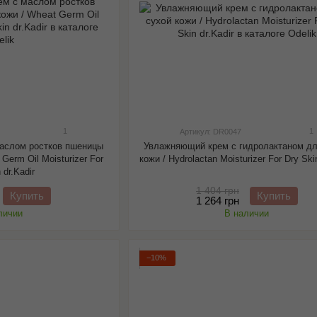
1
1
Артикул: DR0047
аслом ростков пшеницы
Увлажняющий крем с гидролактаном дл
Germ Oil Moisturizer For
кожи / Hydrolactan Moisturizer For Dry Ski
 dr.Kadir
1 404 грн
Купить
Купить
1 264 грн
личии
В наличии
−10%