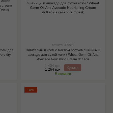
Артикул: DR0041
крем для
Питательный крем с маслом ростков пшеницы и
very dry
авокадо для сухой кожи / Wheat Germ Oil And
Avocado Nourishing Cream dr.Kadir
1 404 грн
Купить
1 264 грн
В наличии
−10%