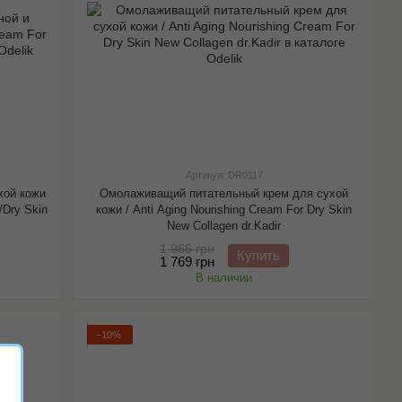
Артикул: DR0117
хой кожи
Омолаживащий питательный крем для сухой
/Dry Skin
кожи / Anti Aging Nourishing Cream For Dry Skin
New Collagen dr.Kadir
1 966 грн
Купить
1 769 грн
В наличии
−10%