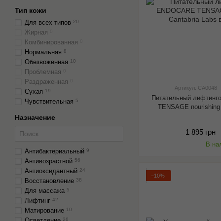
Тип кожи
Для всех типов
20
Жирная
0
Комбинированная
0
Нормальная
8
Обезвоженная
10
Проблемная
0
Раздраженная
0
Артикул: CA0048
Сухая
19
Питательный лифтинг
Чувствительная
5
TENSAGE nourishing 
Назначение
1 895 грн
В на
Антибактериальный
9
Антивозрастной
56
Антиоксидантный
24
−10%
Восстановление
38
Для массажа
5
Лифтинг
42
Матирование
10
Осветление
26