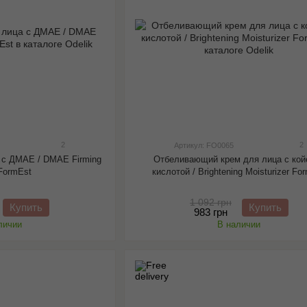
2
2
Артикул: FO0065
 с ДМАЕ / DMAE Firming
Отбеливающий крем для лица с кой
FormEst
кислотой / Brightening Moisturizer Fo
1 092 грн
Купить
Купить
983 грн
личии
В наличии