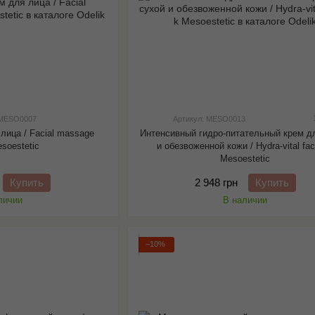
 MESO0007
Артикул: MESO0013
лица / Facial massage
Интенсивный гидро-питательный крем д
soestetic
и обезвоженной кожи / Hydra-vital fac
Mesoestetic
Купить
2 948 грн
Купить
личии
В наличии
−10%