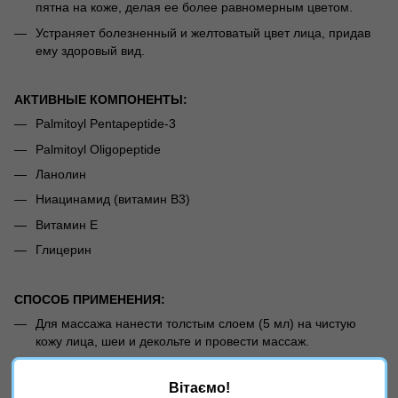
пятна на коже, делая ее более равномерным цветом.
Устраняет болезненный и желтоватый цвет лица, придав
ему здоровый вид.
АКТИВНЫЕ КОМПОНЕНТЫ:
Palmitoyl Pentapeptide-3
Palmitoyl Oligopeptide
Ланолин
Ниацинамид (витамин В3)
Витамин Е
Глицерин
СПОСОБ ПРИМЕНЕНИЯ:
Для массажа нанести толстым слоем (5 мл) на чистую
кожу лица, шеи и декольте и провести массаж.
В домашнем употреблении: наносить тонким слоем.
Вітаємо!