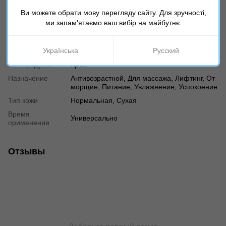
Характеристики
Ви можете обрати мову перегляду сайту. Для зручності,
ми запам'ятаємо ваш вибір на майбутнє.
Страна
Израиль
производителя
Українська
Русский
Возраст
30+, 40+
Тип продукта
Крем
Назначение
Антивозрастной, Для массажа, Лифтинг, От
морщин, Питание, Увлажнение, Успокоение
Тип кожи
Нормальная, Сухая
Время
Универсально
применения
Отзывы