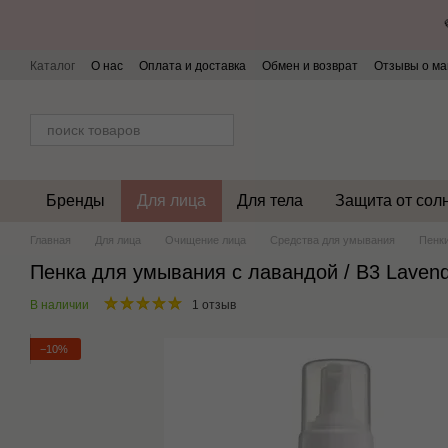
Перейти к основному контенту
Каталог
О нас
Оплата и доставка
Обмен и возврат
Отзывы о ма
Бренды
Для лица
Для тела
Защита от сол
Главная
Для лица
Очищение лица
Средства для умывания
Пенк
Пенка для умывания с лавандой / B3 Lavende
В наличии
1 отзыв
−10%