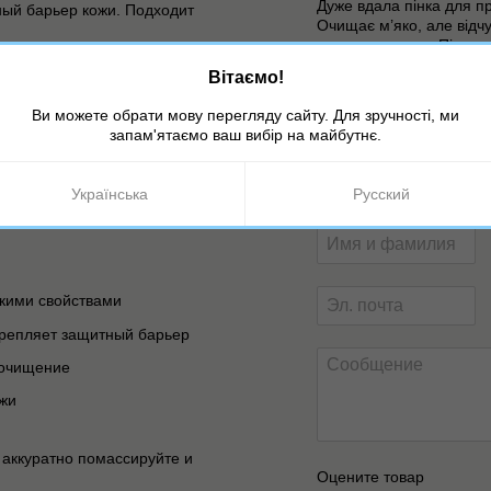
Дуже вдала пінка для пр
ный барьер кожи. Подходит
Очищає м’яко, але відчу
пересушування. Після в
зменшуються почервонін
Вітаємо!
стягнутості. Лаванда п
реально працює з запал
Ви можете обрати мову перегляду сайту. Для зручності, ми
на день.
запам'ятаємо ваш вибір на майбутнє.
Ответить
Українська
Русский
Новый отзыв или комме
скими свойствами
крепляет защитный барьер
 очищение
ожи
 аккуратно помассируйте и
Оцените товар