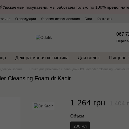
💜Уважаемый покупатели, мы работаем только по 100% предоплате
газине
О продукции
Условия использования
Блог
Контакты
067 7
Перезв
нца
Декоративная косметика
Для волос
Пищевые
и для умывания
Пенка для умывания с лавандой / B3 Lavender Cleansing Foam dr.Ka
r Cleansing Foam dr.Kadir
1 264 грн
1 404 
Объем
200 мл