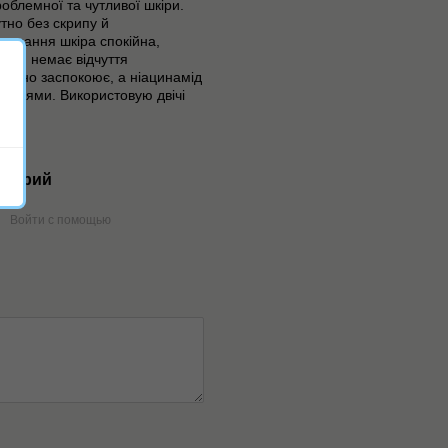
облемної та чутливої шкіри.
тно без скрипу й
мивання шкіра спокійна,
ня, немає відчуття
риємно заспокоює, а ніацинамід
еннями. Використовую двічі
нтарий
Войти с помощью