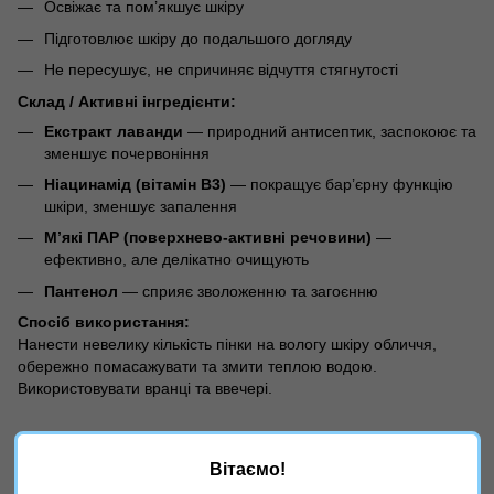
Освіжає та пом’якшує шкіру
Підготовлює шкіру до подальшого догляду
Не пересушує, не спричиняє відчуття стягнутості
Склад / Активні інгредієнти:
Екстракт лаванди
— природний антисептик, заспокоює та
зменшує почервоніння
Ніацинамід (вітамін B3)
— покращує бар’єрну функцію
шкіри, зменшує запалення
М’які ПАР (поверхнево-активні речовини)
—
ефективно, але делікатно очищують
Пантенол
— сприяє зволоженню та загоєнню
Спосіб використання:
Нанести невелику кількість пінки на вологу шкіру обличчя,
обережно помасажувати та змити теплою водою.
Використовувати вранці та ввечері.
Характеристики
Вітаємо!
Країна