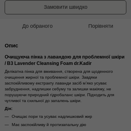
Замовити швидко
До обраного
Порівняти
Опис
Очищуюча пінка з лавандою для проблемної шкіри
/ B3 Lavender Cleansing Foam dr.Kadir
Делікатна пінка для вмивання, створена для щоденного
очищення жирної та проблемної шкіри. Завдяки
заспокійливому екстракту лаванди засіб м’яко усуває
забруднення, надлишки себуму та залишки макіяжу, не
порушуючи природний гідробаланс шкіри. Підходить для
чутливої та схильної до запалень шкіри.
Дія:
Очищає пори та усуває надлишковий жир
Має заспокійливу й протизапальну дію