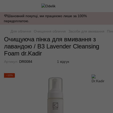
💜Шановний покупці, ми працюємо лише за 100%
передоплатою.
Для обличчя
Очищення обличчя
Засоби для вмивання
Пін
Очищуюча пінка для вмивання з
лавандою / B3 Lavender Cleansing
Foam dr.Kadir
Артикул:
DR0084
1 відгук
−10%