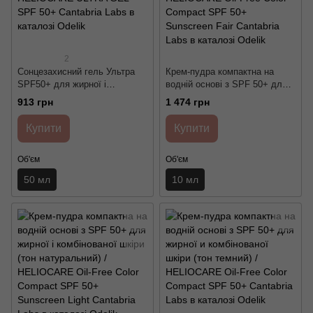
2
Сонцезахисний гель Ультра
Крем-пудра компактна на
SPF50+ для жирної і
водній основі з SPF 50+ для
комбінованої шкіри схильної
жирної і комбінованої шкіри
913 грн
1 474 грн
до акне / HELIOCARE ULTRA
(тон дуже світлий) /
GEL SPF 50+ Cantabria Labs
HELIOCARE Oil-Free Color
Купити
Купити
Compact SPF 50+ Sunscreen
Fair Cantabria Labs
Об'єм
Об'єм
50 мл
10 мл