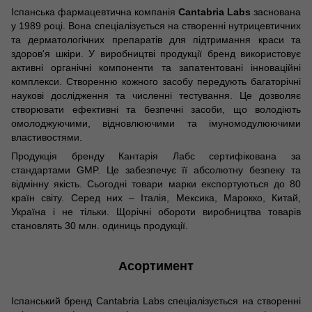
Іспанська фармацевтична компанія
Cantabria Labs
заснована
у 1989 році. Вона спеціалізується на створенні нутрицевтичних
та дерматологічних препаратів для підтримання краси та
здоров'я шкіри. У виробництві продукції бренд використовує
активні органічні компоненти та запатентовані інноваційні
комплекси. Створенню кожного засобу передують багаторічні
наукові дослідження та численні тестування. Це дозволяє
створювати ефективні та безпечні засоби, що володіють
омолоджуючими, відновлюючими та імуномодулюючими
властивостями.
Продукція бренду Кантарія Лабс сертифікована за
стандартами GMP. Це забезпечує її абсолютну безпеку та
відмінну якість. Сьогодні товари марки експортуються до 80
країн світу. Серед них – Італія, Мексика, Марокко, Китай,
Україна і не тільки. Щорічні обороти виробництва товарів
становлять 30 млн. одиниць продукції.
Асортимент
Іспанський бренд Cantabria Labs спеціалізується на створенні