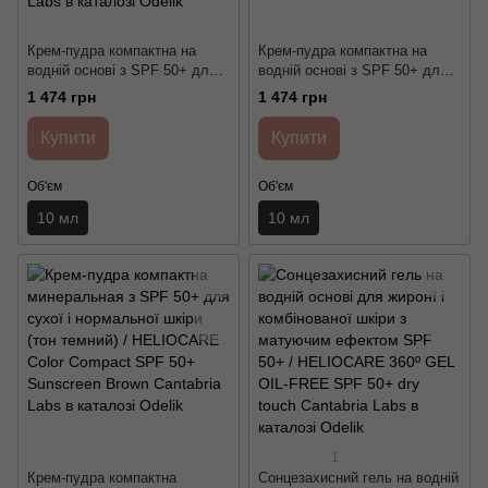
Крем-пудра компактна на
Крем-пудра компактна на
водній основі з SPF 50+ для
водній основі з SPF 50+ для
жирної і комбінованої шкіри
жирної и комбінованої шкіри
1 474 грн
1 474 грн
(тон натуральний) /
(тон темний) / HELIOCARE Oil-
HELIOCARE Oil-Free Color
Free Color Compact SPF 50+
Купити
Купити
Compact SPF 50+ Sunscreen
Cantabria Labs
Light Cantabria Labs
Об'єм
Об'єм
10 мл
10 мл
1
Крем-пудра компактна
Сонцезахисний гель на водній