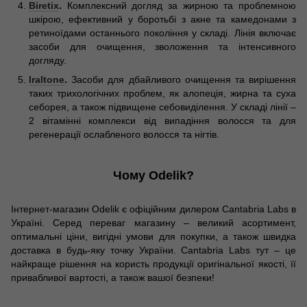
Biretix
.
Комплексний догляд за жирною та проблемною
шкірою, ефективний у боротьбі з акне та камедонами з
ретиноїдами останнього покоління у складі. Лінія включає
засоби для очищення, зволоження та інтенсивного
догляду.
Iraltone
.
Засоби для дбайливого очищення та вирішення
таких трихологічних проблем, як алопеція, жирна та суха
себорея, а також підвищене себовиділення. У складі лінії –
2 вітамінні комплекси від випадіння волосся та для
регенерації ослабленого волосся та нігтів.
Чому Odelik?
Інтернет-магазин Odelik є офіційним дилером Cantabria Labs в
Україні. Серед переваг магазину – великий асортимент,
оптимальні ціни, вигідні умови для покупки, а також швидка
доставка в будь-яку точку України. Cantabria Labs тут – це
найкраще рішення на користь продукції оригінальної якості, її
привабливої ​​вартості, а також вашої безпеки!