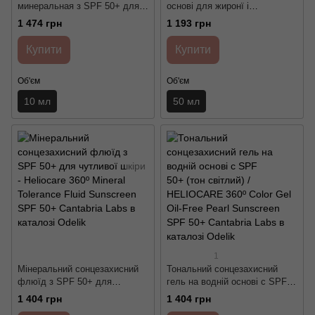
минеральная з SPF 50+ для
основі для жиронї і
сухої і нормальної шкіри (тон
комбінованої шкіри з
1 474 грн
1 193 грн
темний) / HELIOCARE Color
матуючим ефектом SPF 50+ /
Compact SPF 50+ Sunscreen
HELIOCARE 360º GEL OIL-
Купити
Купити
Brown Cantabria Labs
FREE SPF 50+ dry touch
Cantabria Labs
Об'єм
Об'єм
10 мл
50 мл
1
Мінеральний сонцезахисний
Тональний сонцезахисний
флюїд з SPF 50+ для
гель на водній основі с SPF
чутливої шкіри - Heliocare 360º
50+ (тон світлий) /
1 404 грн
1 404 грн
Mineral Tolerance Fluid
HELIOCARE 360º Color Gel