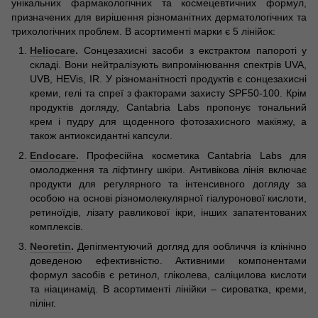
унікальних фармакологічних та космецевтичних формул,
призначених для вирішення різноманітних дерматологічних та
трихологічних проблем. В асортименті марки є 5 лінійок:
Heliocare
.
Сонцезахисні засоби з екстрактом папороті у
складі. Вони нейтралізують випромінювання спектрів UVA,
UVB, HEVis, IR. У різноманітності продуктів є сонцезахисні
креми, гелі та спреї з факторами захисту SPF50-100. Крім
продуктів догляду, Cantabria Labs пропонує тональний
крем і пудру для щоденного фотозахисного макіяжу, а
також антиоксидантні капсули.
Endocare
.
Професійна косметика Cantabria Labs для
омолодження та ліфтингу шкіри. Антивікова лінія включає
продукти для регулярного та інтенсивного догляду за
особою на основі різномолекулярної гіалуронової кислоти,
ретиноїдів, лізату равликової ікри, інших запатентованих
комплексів.
Neoretin
.
Депігментуючий догляд для ообличчя із клінічно
доведеною ефективністю. Активними компонентами
формул засобів є ретинол, гліколева, саліцилова кислоти
та ніацинамід. В асортименті лінійки – сироватка, креми,
пілінг.