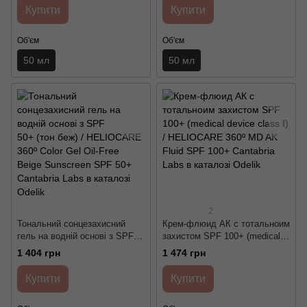
Sunscreen SPF 50+ Cantabria
Oil-Free Pearl Sunscreen SPF
Купити
Купити
Labs
50+ Cantabria Labs
Об'єм
Об'єм
50 мл
50 мл
2
Тональний сонцезахисний
Крем-флюид АК с тотальноим
гель на водній основі з SPF
захистом SPF 100+ (medical
50+ (тон беж) / HELIOCARE
device class I) / HELIOCARE
1 404 грн
1 474 грн
360º Color Gel Oil-Free Beige
360º MD AK Fluid SPF 100+
Sunscreen SPF 50+ Cantabria
Cantabria Labs
Купити
Купити
Labs