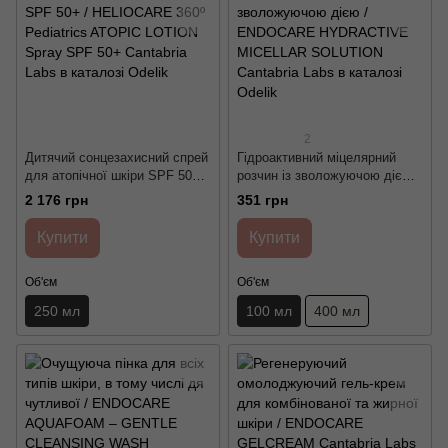
2
Дитячий сонцезахисний спрей
Гідроактивний міцелярний
для атопічної шкіри SPF 50+ /
розчин із зволожуючою дією /
HELIOCARE 360º Pediatrics
ENDOCARE HYDRACTIVE
2 176 грн
351 грн
ATOPIC LOTION Spray SPF
MICELLAR SOLUTION
50+ Cantabria Labs
Cantabria Labs
Купити
Купити
Об'єм
Об'єм
250 мл
100 мл
400 мл