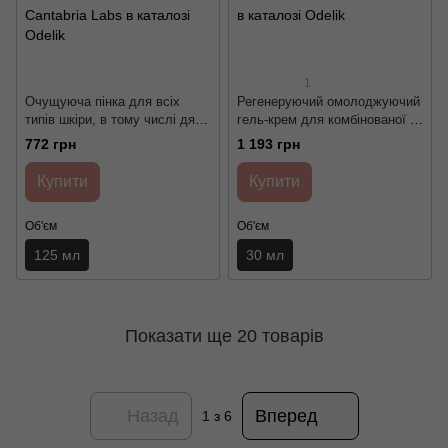
1
Очущуюча пінка для всіх
Регенеруючий омолоджуючий
типів шкіри, в тому числі дя
гель-крем для комбінованої та
чутливої / ENDOCARE
жирної шкіри / ENDOCARE
772 грн
1 193 грн
AQUAFOAM – GENTLE
GELCREAM Cantabria Labs
CLEANSING WASH Cantabria
Купити
Купити
Labs
Об'єм
Об'єм
125 мл
30 мл
Показати ще 20 товарів
Назад
Вперед
1
з 6