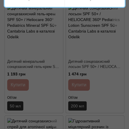
Дитячий мінеральний
Дитячий сонцезахисний
сонцезахисний гель-крем SPF
лосьон SPF 50+ / HELIOCARE
50+ / Heliocare 360º Pediatrics
360º Pediatrics Lotion
1 193 грн
1 474 грн
Mineral SPF 50+ Cantabria
Sunscreen SPF 50+ Cantabria
Labs
Labs
Купити
Купити
Об'єм
Об'єм
50 мл
200 мл