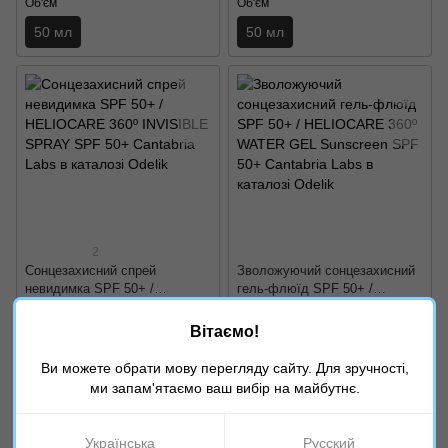
Об'єм
Об'єм
50 мл
50 мл
2
Сонцезахисний спрей
Зволожуючий сонцезахисний
невидимка SPF 50+ /
гель-флюїд SPF 50+ /
HELIOCARE 360º INVISIBLE
HELIOCARE 360º WATER GEL
1 825 грн
1 193 грн
SPRAY SPF 50+ Cantabria
Sunscreen SPF 50+ Cantabria
Вітаємо!
Labs
Labs
Купити
Купити
Ви можете обрати мову перегляду сайту. Для зручності,
ми запам'ятаємо ваш вибір на майбутнє.
Об'єм
Об'єм
200 мл
50 мл
Українська
Русский