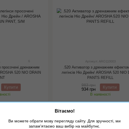
6
1
Артикул: ARO110003
си просочені дренажним
.520 Активатор з дренажним ефекто
 AROSHA 520 NIO DRAIN
легінсів Ніо Дрейн/ AROSHA 520 NIO
ANT
PANTS REFILL
983 грн
Купити
Купити
934 грн
вності
В наявності
Вітаємо!
−5%
Ви можете обрати мову перегляду сайту. Для зручності, ми
запам'ятаємо ваш вибір на майбутнє.