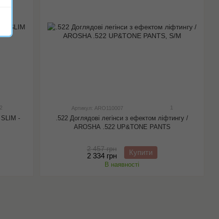
2
1
Артикул: ARO110007
 SLIM -
.522 Доглядові легінси з ефектом ліфтингу /
AROSHA .522 UP&TONE PANTS
2 457 грн
Купити
2 334 грн
В наявності