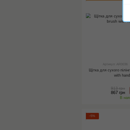
Артикул: AR0036
Щітка для сухого пілінг
with han
913 грн
867 грн
В ная
−5%