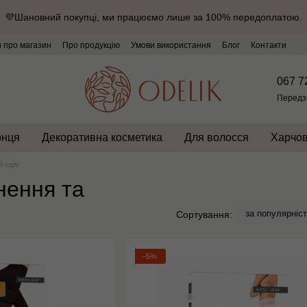
💜Шановний покупці, ми працюємо лише за 100% передоплатою.
и про магазин
Про продукцію
Умови використання
Блог
Контакти
067 7
Передз
онця
Декоративна косметика
Для волосся
Харчов
й одяг
нення та
за популярніс
Сортування:
−5%