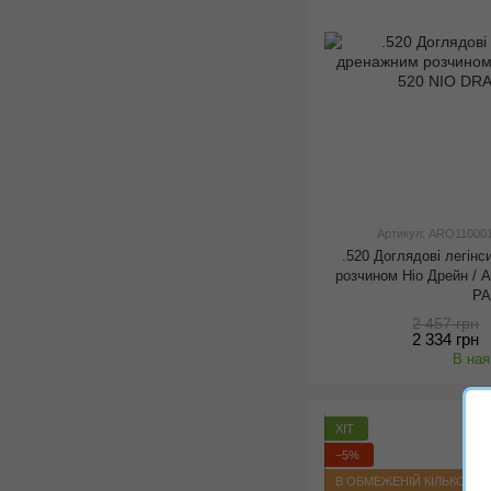
Артикул: ARO11000
.520 Доглядові легін
розчином Ніо Дрейн /
P
2 457 грн
2 334 грн
В ная
ХІТ
−5%
В ОБМЕЖЕНІЙ КІЛЬКОСТІ