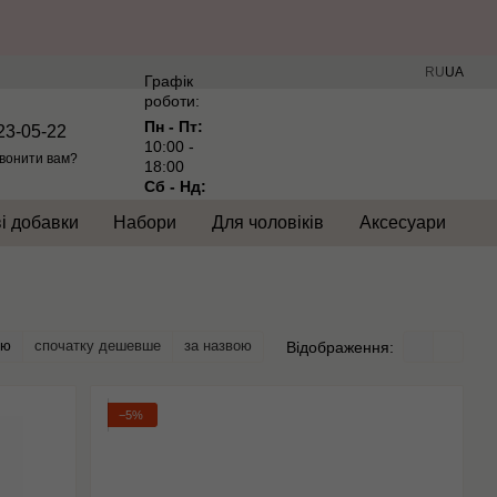
RU
UA
Графік
роботи:
Пн - Пт:
23-05-22
10:00 -
вонити вам?
18:00
Сб - Нд:
Вихідний
і добавки
Набори
Для чоловіків
Аксесуари
тю
спочатку дешевше
за назвою
Відображення:
−5%