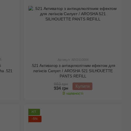
6
Артикул: ARO110006
і
.521 Активатор з антицелюлітним ефектом для
ha .521
легінсів Силует / AROSHA 521 SILHOUETTE
PANTS REFILL
983 грн
Купити
934 грн
В наявності
ХІТ
−5%