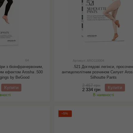
64
Артикул: ARO110004
бри з біоінфрачервоним,
.521 Доглядові легінси, просочен
им ефектом Arosha .500
антицелюлітним розчином Силует Aros
ggings by BeGood
Silhoutte Pants
2 457 грн
Купити
Купити
2 334 грн
вності
В наявності
−5%