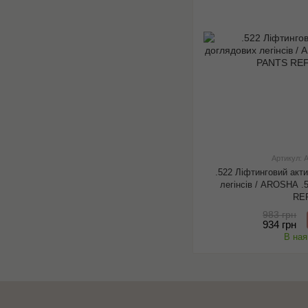
Артикул:
.522 Ліфтинговий акт
легінсів / AROSHA
RE
983 грн
934 грн
В ная