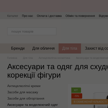
Перейти до основного контенту
Каталог
Про нас
Оплата і доставка
Обмін та повернення
Відгук
Бренди
Для обличчя
Для тіла
Захист від с
Головна
Для тіла
Антицелюлітна косметика
Аксесуари та моделюючи
Аксесуари та одяг для схуд
корекції фігури
Антицелюлітні креми
ХІТ
Засоби для масажу
−5%
Засоби для обгортання
В ОБМЕЖЕНІЙ КІЛЬКОСТІ
Аксесуари та моделюючий одяг