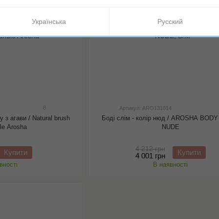
Українська
Русский
8
Артикул: ARO131014
у з агави / Natural brush
Боді слім - колір нюд / AROSHA BODY
dle Arosha
NUDE
4 212 грн
Купити
Купити
4 001 грн
вності
В наявності