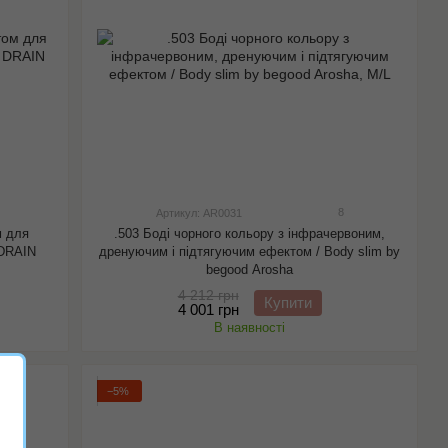
8
Артикул: AR0031
м для
.503 Боді чорного кольору з інфрачервоним,
 DRAIN
дренуючим і підтягуючим ефектом / Body slim by
begood Arosha
4 212 грн
Купити
4 001 грн
В наявності
−5%