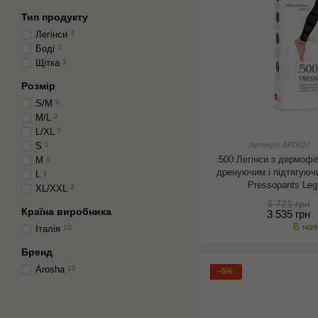
Тип продукту
Легінси
3
Боді
1
Щітка
1
Розмір
S/M
5
M/L
2
L/XL
5
S
1
Артикул: AR0027
.500 Легінси з дермофі
M
1
дренуючим і підтягуюч
L
1
Pressopants Le
XL/XXL
2
3 721 грн
Країна виробника
3 535 грн
В ная
Італія
10
Бренд
Arosha
10
−5%