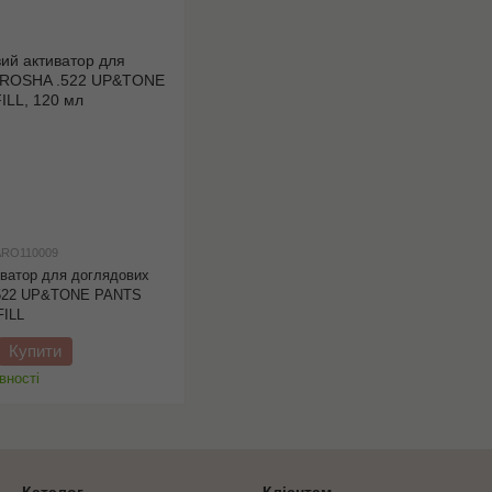
 ARO110009
иватор для доглядових
 .522 UP&TONE PANTS
FILL
Купити
вності