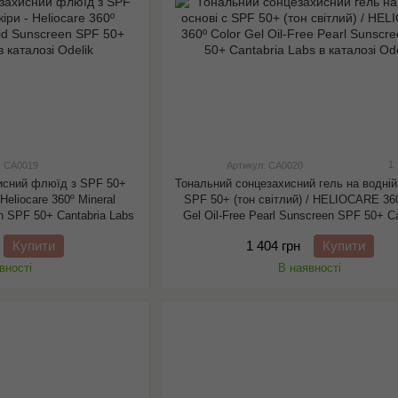
1
: CA0019
Артикул: CA0020
исний флюїд з SPF 50+
Тональний сонцезахисний гель на водній
Heliocare 360º Mineral
SPF 50+ (тон світлий) / HELIOCARE 360
en SPF 50+ Cantabria Labs
Gel Oil-Free Pearl Sunscreen SPF 50+ C
Labs
Купити
1 404 грн
Купити
вності
В наявності