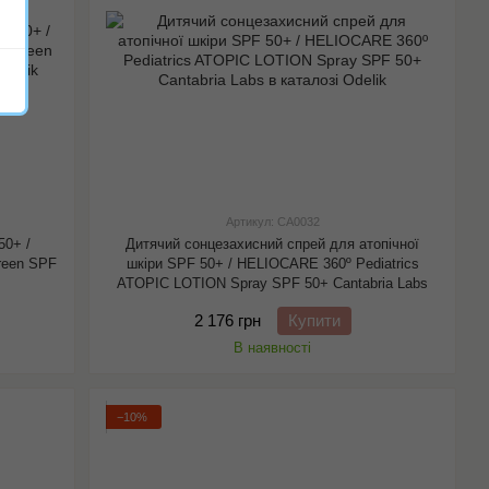
Артикул: CA0032
50+ /
Дитячий сонцезахисний спрей для атопічної
reen SPF
шкіри SPF 50+ / HELIOCARE 360º Pediatrics
ATOPIC LOTION Spray SPF 50+ Cantabria Labs
2 176 грн
Купити
В наявності
−10%