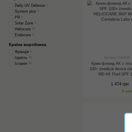
Daily UV Defense
1
System plus
3
PR
2
Solar Zone
4
Heliocare
29
Endocare
1
Країна виробника
Франція
1
Ізраїль
12
Артикул: CA0026
Крем-флюид АК с тот
Іспанія
35
100+ (medical device c
MD AK Fluid SPF 1
1 474 грн
В ная