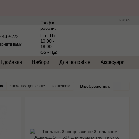
RU
UA
Графік
роботи:
Пн - Пт:
23-05-22
10:00 -
вонити вам?
18:00
Сб - Нд:
Вихідний
і добавки
Набори
Для чоловіків
Аксесуари
тю
спочатку дешевше
за назвою
Відображення: