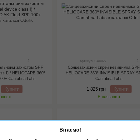
2
2
Артикул: CA0027
альноим захистом SPF
Сонцезахисний спрей невидимка SPF 
lass I) / HELIOCARE 360º
HELIOCARE 360º INVISIBLE SPRAY S
00+ Cantabria Labs
Cantabria Labs
Купити
1 825 грн
Купити
вності
В наявності
Вітаємо!