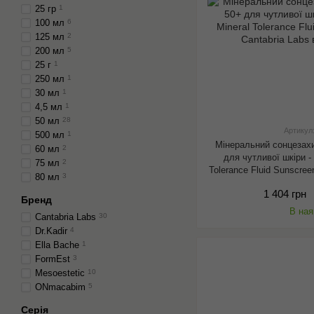
25 гр
1
100 мл
6
125 мл
2
200 мл
5
25 г
1
250 мл
1
30 мл
1
4,5 мл
1
50 мл
28
Артикул
500 мл
1
Мінеральний сонцезах
60 мл
2
для чутливої шкіри - 
75 мл
2
Tolerance Fluid Sunscre
80 мл
3
1 404 грн
Бренд
В ная
Cantabria Labs
30
Dr.Kadir
4
Ella Bache
1
FormEst
3
Mesoestetic
10
ONmacabim
5
Серія