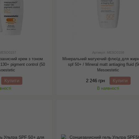
 MESO0157
Артикул: MESO0158
захисний крем з тоном
Мінеральний матуючий флюїд для жирн
130+ pigment control (50
spf 50+ / Mineral matt antiaging fluid (5
soestetic
Mesoestetic
Купити
2 246 грн
Купити
вності
В наявності