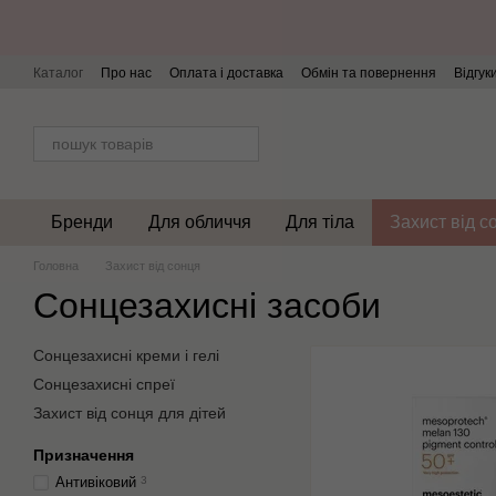
Перейти до основного контенту
Каталог
Про нас
Оплата і доставка
Обмін та повернення
Відгук
Бренди
Для обличчя
Для тіла
Захист від с
Головна
Захист від сонця
Сонцезахисні засоби
Сонцезахисні креми і гелі
Сонцезахисні спреї
Захист від сонця для дітей
Призначення
Антивіковий
3