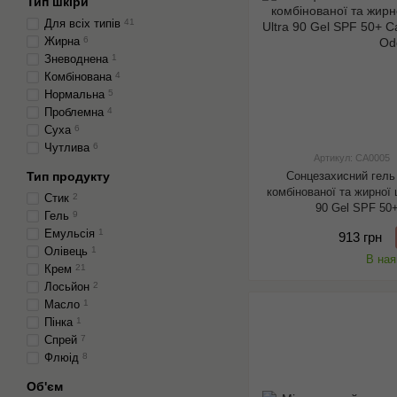
Тип шкіри
Для всіх типів
41
Жирна
6
Зневоднена
1
Комбінована
4
Нормальна
5
Проблемна
4
Суха
6
Чутлива
6
Артикул: CA0005
Сонцезахисний гель
Тип продукту
комбінованої та жирної
Стик
2
90 Gel SPF 50+
Гель
9
Емульсія
1
913 грн
Олівець
1
В ная
Крем
21
Лосьйон
2
Масло
1
Пінка
1
Спрей
7
Флюід
8
Об'єм