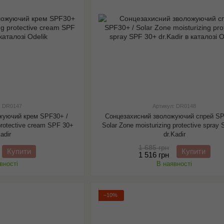
: DR0147
Артикул: DR0148
жуючий крем SPF30+ /
Сонцезахисний зволожуючий спрей SP
 protective cream SPF 30+
Solar Zone moisturizing protective spray
Kadir
dr.Kadir
1 685 грн
Купити
Купити
1 516 грн
вності
В наявності
−10%