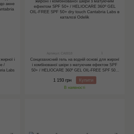
1
Артикул: CA0018
жирної і
Сонцезахисний гель на водній основі для жиронї
е /
і комбінованої шкіри з матуючим ефектом SPF
ia Labs
50+ / HELIOCARE 360º GEL OIL-FREE SPF 50+
dry touch Cantabria Labs
1 193 грн
Купити
В наявності