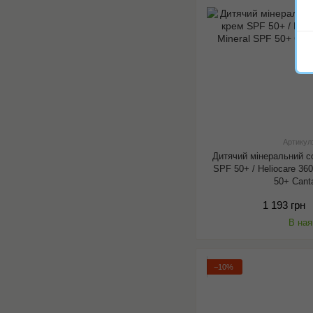
Артикул
Дитячий мінеральний с
SPF 50+ / Heliocare 360
50+ Cant
1 193 грн
В ная
−10%