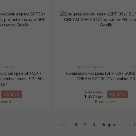
2
: DR0151
Артикул: ON0065
жуючий крем SPF50+ /
Сонцезахисний крем (SPF 30) / SUN
 protective cream SPF 50+
CREAM-SPF 30 ONmacabim PR
Kadir
1 474 грн
Купити
Купити
1 327 грн
вності
В наявності
Назад
1
2
3
Вперед