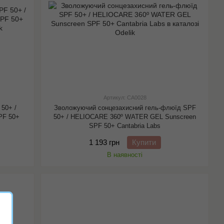
Артикул: CA0028
50+ /
Зволожуючий сонцезахисний гель-флюїд SPF
PF 50+
50+ / HELIOCARE 360º WATER GEL Sunscreen
SPF 50+ Cantabria Labs
1 193 грн
Купити
В наявності