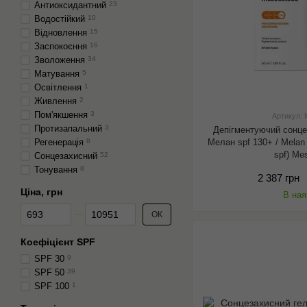
Антиоксидантний
23
Водостійкий
10
Відновлення
15
Заспокоєння
16
Зволоження
34
Матування
5
Освітлення
1
Живлення
2
Пом'якшення
3
Артикул:
Протизапальний
3
Депігментуючий сонце
Регенерація
8
Мелан spf 130+ / Melan 
spf) Me
Сонцезахисний
52
Тонування
8
2 387 грн
Ціна, грн
В ная
Від Ціна, грн
До Ціна, грн
ОК
Коефіцієнт SPF
SPF 30
9
SPF 50
39
SPF 100
1