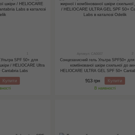
1
2
Артикул: CA0007
 Ультра SPF 50+ для
Сонцезахисний гель Ультра SPF50+ для 
 шкіри / HELIOCARE Ultra
комбінованої шкіри схильної до акн
 Cantabria Labs
HELIOCARE ULTRA GEL SPF 50+ Cantabr
Купити
913 грн
Купити
вності
В наявності