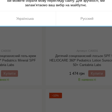
Ви можете обрати мову перегляду сайту. Для зручності, ми
запам'ятаємо ваш вибір на майбутнє.
Українська
Русский
: CA0030
Артикул: CA0031
онцезахисний гель-крем
Дитячий сонцезахисний лосьон SPF 
º Pediatrics Mineral SPF
HELIOCARE 360º Pediatrics Lotion Sunsc
abria Labs
50+ Cantabria Labs
Купити
1 474 грн
Купити
вності
В наявності
−10%