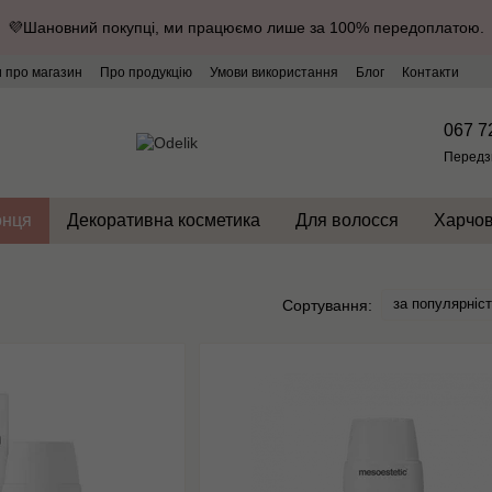
💜Шановний покупці, ми працюємо лише за 100% передоплатою.
и про магазин
Про продукцію
Умови використання
Блог
Контакти
067 7
Передз
онця
Декоративна косметика
Для волосся
Харчов
за популярніс
Сортування: