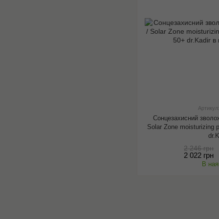
Артикул
Сонцезахисний зволо
Solar Zone moisturizing
dr.
2 246 грн
2 022 грн
В ная