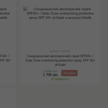
Артикул: DR0150
F30+ /
Сонцезахисний зволожуючий спрей SPF50+ /
 SPF 30+
Solar Zone moisturizing protective spray SPF 50+
dr.Kadir
1 895 грн
Купити
1 706 грн
В наявності