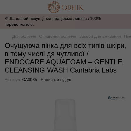
💜Шановний покупці, ми працюємо лише за 100%
передоплатою.
Для обличчя
Очищення обличчя
Засоби для вмивання
Пін
Очущуюча пінка для всіх типів шкіри,
в тому числі дя чутливої /
ENDOCARE AQUAFOAM – GENTLE
CLEANSING WASH Cantabria Labs
Артикул:
CA0035
Написати відгук