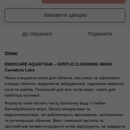
Замовити швидко
До обраного
Порівняти
Опис
ENDOCARE AQUAFOAM – GENTLE CLEANSING WASH
Cantabria Labs
Ніжна очищаюча пінка для обличчя, яка ніжно та ефективно
очищає обличчя, видаляючи забруднення, надлишки шкірного
сала та макіяж. Показаний для всіх типів шкіри, навіть для
найбільш чутливої.
Формула пінки містить чисту ізотонічну воду з глибин
Кантабрійського моря, багату мінералами та
мікроелементами, які забезпечують зволоження, заспокоєння
та регенерацію обличчя. Вміст лимонної кислоти та
заспокійливі активні інгредієнти м’яко відлущують, не завдаючи