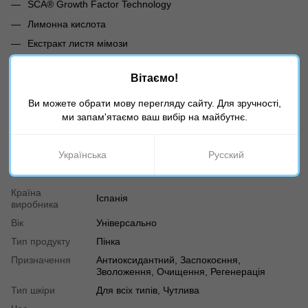
SCA® Growth Factor Technology
Лимонна кислота
Екстракт листя мімози
Вода з Кантабрійського моря
Вітаємо!
ВИКОРИСТАННЯ:
Ви можете обрати мову перегляду сайту. Для зручності,
Перед використанням збовтати. Нанесіть на вологу шкіру
ми запам'ятаємо ваш вибір на майбутнє.
легкими масажними рухами та змийте
Українська
Русский
Характеристики
Країна
Іспанія
виробника
Вік
Універсально
Тип продукту
Пінка
Призначення
Антиоксидантний, Заспокоєння,
Зволоження, Очищення, Регенерація
Тип шкіри
Для всіх типів, Чутлива