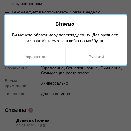
кондиционером
Рекомендуется использовать 2 раза в неделю
Вітаємо!
Характеристики
Ви можете обрати мову перегляду сайту. Для зручності,
Страна
ми запам'ятаємо ваш вибір на майбутнє.
Испания
производителя
Возраст
18+
Українська
Русский
Тип продукта
Скраб
Назначение
Укрепление, Отшелушивание, Очищение,
Стимуляция роста волос
Время
Универсально
применения
Тип волос
Для всех типов
Отзывы
2
Дунаєва Галина
09.03.2026 в 18:51