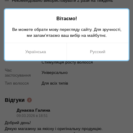
Рекомендовано використовувати 2 рази на тиждень
Характеристики
Вітаємо!
Країна
Ви можете обрати мову перегляду сайту. Для зручності,
Іспанія
виробника
ми запам'ятаємо ваш вибір на майбутнє.
Вік
18+
Тип продукту
Скраб
Українська
Русский
Призначення
Укрепление, Ексфоліація, Очищення,
Стимуляція росту волосся
Час
Універсально
застосування
Тип волосся
Для всіх типів
Відгуки
2
Дунаєва Галина
09.03.2026 в 18:51
Добрий день!
Дякую магазину за якісну і оригінальну продукцію.