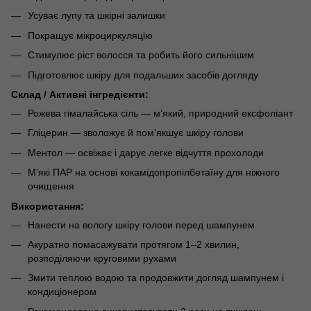
Усуває лупу та шкірні залишки
Покращує мікроциркуляцію
Стимулює ріст волосся та робить його сильнішим
Підготовлює шкіру для подальших засобів догляду
Склад / Активні інгредієнти:
Рожева гімалайська сіль — м’який, природний ексфоліант
Гліцерин — зволожує й пом’якшує шкіру голови
Ментол — освіжає і дарує легке відчуття прохолоди
М’які ПАР на основі кокамідопропілбетаїну для ніжного
очищення
Використання:
Нанести на вологу шкіру голови перед шампунем
Акуратно помасажувати протягом 1–2 хвилин,
розподіляючи круговими рухами
Змити теплою водою та продовжити догляд шампунем і
кондиціонером