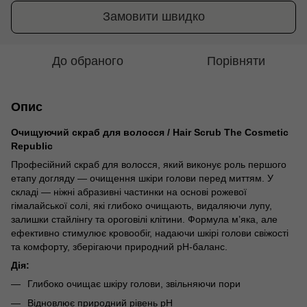
Замовити швидко
До обраного
Порівняти
Опис
Очищуючий скраб для волосся / Hair Scrub The Cosmetic
Republic
Професійний скраб для волосся, який виконує роль першого
етапу догляду — очищення шкіри голови перед миттям. У
складі — ніжні абразивні частинки на основі рожевої
гімалайської солі, які глибоко очищають, видаляючи лупу,
залишки стайлінгу та ороговілі клітини. Формула м’яка, але
ефективно стимулює кровообіг, надаючи шкірі голови свіжості
та комфорту, зберігаючи природний pH-баланс.
Дія:
Глибоко очищає шкіру голови, звільняючи пори
Відновлює природний рівень pH