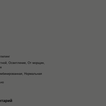
 пилинг
тной, Осветление, От морщин,
ия
омбинированная, Нормальная
ьно
нтарий