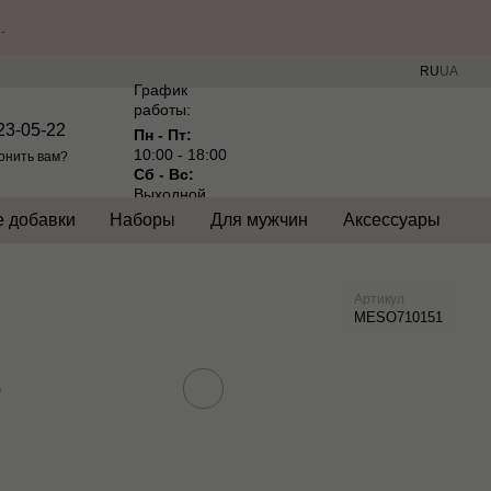
.
RU
UA
График
работы:
23-05-22
Пн - Пт:
10:00 - 18:00
онить вам?
Сб - Вс:
Выходной
 добавки
Наборы
Для мужчин
Аксессуары
Артикул
MESO710151
е