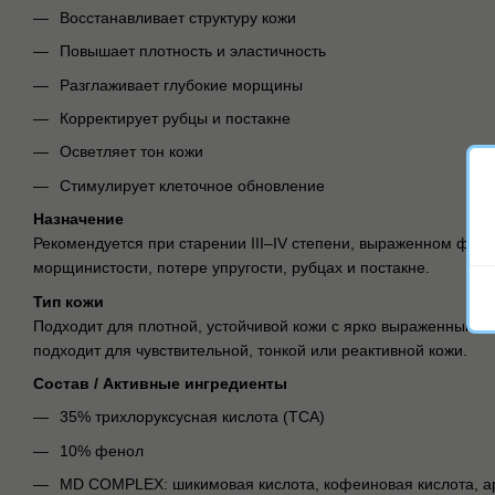
Восстанавливает структуру кожи
Повышает плотность и эластичность
Разглаживает глубокие морщины
Корректирует рубцы и постакне
Осветляет тон кожи
Стимулирует клеточное обновление
Назначение
Рекомендуется при старении III–IV степени, выраженном фото
морщинистости, потере упругости, рубцах и постакне.
Тип кожи
Подходит для плотной, устойчивой кожи с ярко выраженными
подходит для чувствительной, тонкой или реактивной кожи.
Состав / Активные ингредиенты
35% трихлоруксусная кислота (TCA)
10% фенол
MD COMPLEX: шикимовая кислота, кофеиновая кислота, а