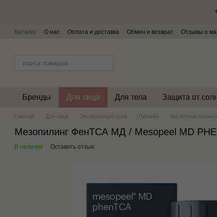
Перейти к основному контенту
Каталог
О нас
Оплата и доставка
Обмен и возврат
Отзывы о ма
Бренды
Для лица
Для тела
Защита от сол
Главная
Для лица
Эксфолиация кожи
Пилинги
Кислотные пилинг
Мезопилинг ФенТСА МД / Мesopeel MD PHE
В наличии
Оставить отзыв