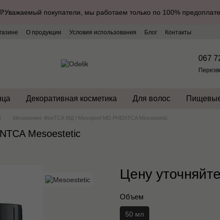
💜Уважаемый покупатели, мы работаем только по 100% предоплате
газине
О продукции
Условия использования
Блог
Контакты
067 7
Перезв
нца
Декоративная косметика
Для волос
Пищевые
и
Мезопилинг ФенТСА МД / Мesopeel MD PHENTCA Mesoestetic
NTCA Mesoestetic
Цену уточняйт
Объем
50 мл