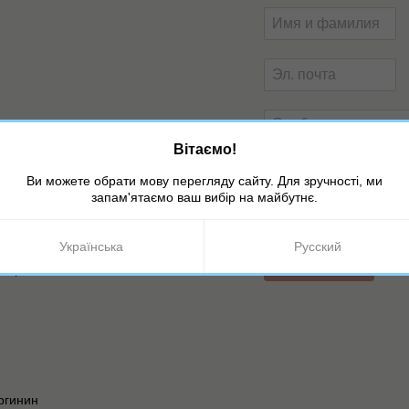
Вітаємо!
Ви можете обрати мову перегляду сайту. Для зручності, ми
запам'ятаємо ваш вибір на майбутнє.
старении, глубокой
Оцените товар
Українська
Русский
Отправить
 возрастными изменениями. Не
ргинин