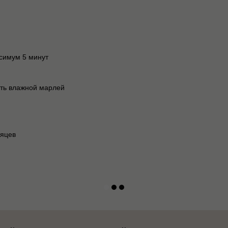
симум 5 минут
ть влажной марлей
сяцев