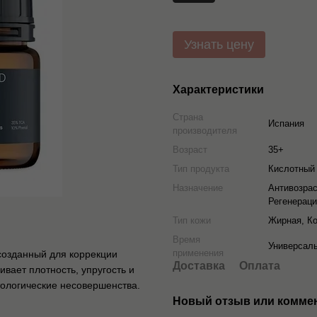
Узнать цену
Характеристики
Страна
Испания
производителя
Возраст
35+
Тип продукта
Кислотный
Назначение
Антивозрас
Регенерац
Тип кожи
Жирная, К
Время
Универсал
применения
созданный для коррекции
Доставка
Оплата
вает плотность, упругость и
тологические несовершенства.
Новый отзыв или комме