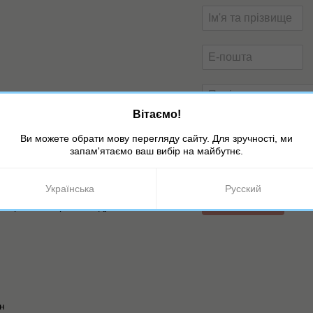
Вітаємо!
Ви можете обрати мову перегляду сайту. Для зручності, ми
запам'ятаємо ваш вибір на майбутнє.
таріння, виражених зморшок,
Оцініть товар
Українська
Русский
Надіслати
 старіння. Не рекомендується
н