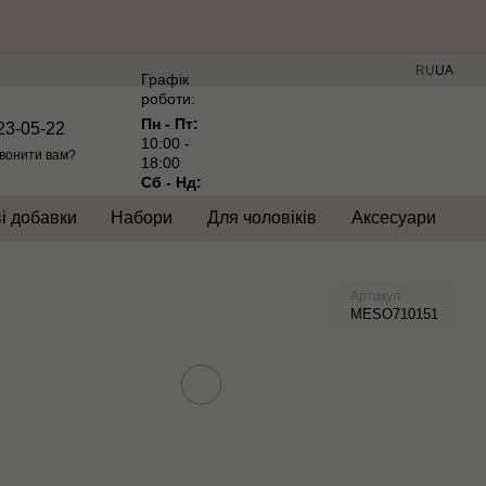
RU
UA
Графік
роботи:
Пн - Пт:
23-05-22
10:00 -
вонити вам?
18:00
Сб - Нд:
Вихідний
і добавки
Набори
Для чоловіків
Аксесуари
Артикул
MESO710151