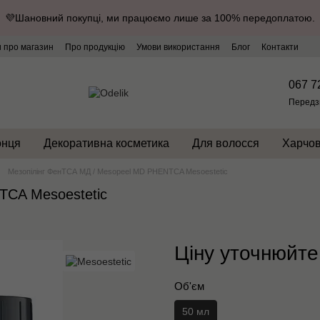
💜Шановний покупці, ми працюємо лише за 100% передоплатою.
и про магазин
Про продукцію
Умови використання
Блог
Контакти
067 7
Передз
онця
Декоративна косметика
Для волосся
Харчов
Мезопілінг ФенТСА МД / Мesopeel MD PHENTCA Mesoestetic
TCA Mesoestetic
Ціну уточнюйте
Об'єм
50 мл