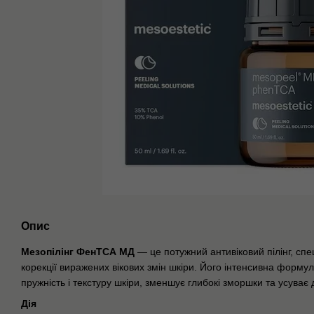
Опис
Мезопілінг ФенТСА МД
— це потужний антивіковий пілінг, сп
корекції виражених вікових змін шкіри. Його інтенсивна формул
пружність і текстуру шкіри, зменшує глибокі зморшки та усуває 
Дія