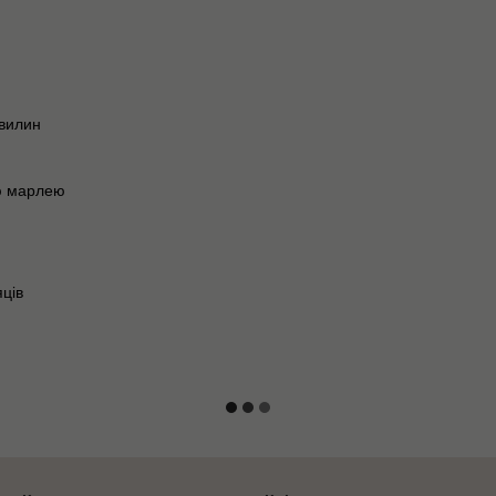
хвилин
ю марлею
ців