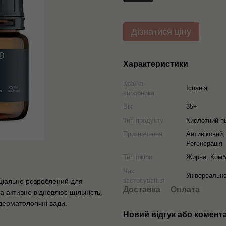
Дізнатися ціну
Характеристики
Країна
Іспанія
виробника
Вік
35+
Тип продукту
Кислотний пі
Призначення
Антивіковий,
Регенерація
Тип шкіри
Жирна, Комб
Час
Універсальн
застосування
еціально розроблений для
Доставка
Оплата
а активно відновлює щільність,
дерматологічні вади.
Новий відгук або комент