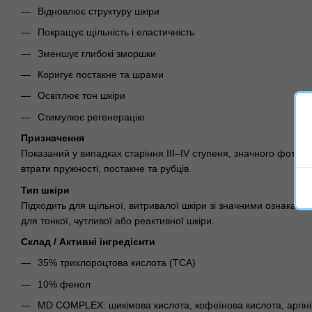
Відновлює структуру шкіри
Покращує щільність і еластичність
Зменшує глибокі зморшки
Коригує постакне та шрами
Освітлює тон шкіри
Стимулює регенерацію
Призначення
Показаний у випадках старіння III–IV ступеня, значного фотос
втрати пружності, постакне та рубців.
Тип шкіри
Підходить для щільної, витривалої шкіри зі значними ознаками
для тонкої, чутливої або реактивної шкіри.
Склад / Активні інгредієнти
35% трихлороцтова кислота (TCA)
10% фенол
MD COMPLEX: шикімова кислота, кофеїнова кислота, аргіні