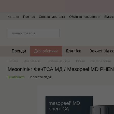
Перейти до основного контенту
Каталог
Про нас
Оплата і доставка
Обмін та повернення
Відгук
Бренди
Для обличчя
Для тіла
Захист від с
Головна
Для обличчя
Ексфоліація шкіри
Пілінги
Кислотні пілінги
Мезопілінг ФенТСА МД / Мesopeel MD PHEN
В наявності
Написати відгук