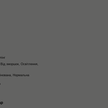
лінг
 Від зморшок, Освітлення,
інована, Нормальна
о
ар