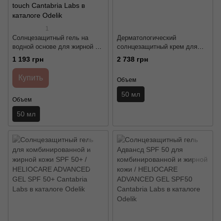
1
Солнцезащитный гель на
Дерматологический
водной основе для жирной и
солнцезащитный крем для
комбинированной кожи с
проблемной и жирной кожи
1 193 грн
2 738 грн
матирующим эффектом SPF
SPF 50+ / Dermatological sun
50+ / HELIOCARE 360º GEL
protection Mesoestetic
Купить
Объем
OIL-FREE SPF 50+ dry touch
Cantabria Labs
50 мл
Объем
50 мл