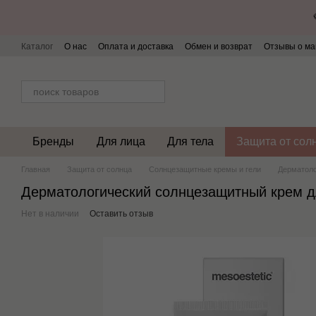
Перейти к основному контенту
Каталог
О нас
Оплата и доставка
Обмен и возврат
Отзывы о ма
Бренды
Для лица
Для тела
Защита от сол
Главная
Защита от солнца
Солнцезащитные кремы и гели
Дерматоло
Дерматологический солнцезащитный крем для
Нет в наличии
Оставить отзыв