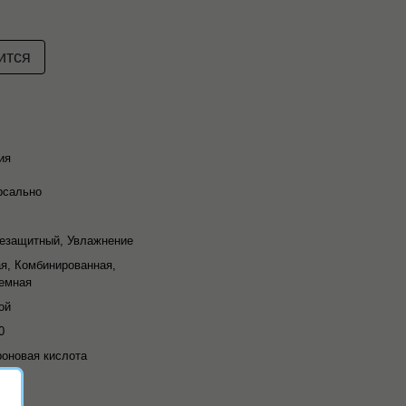
ится
ия
рсально
езащитный, Увлажнение
я, Комбинированная,
емная
ой
0
роновая кислота