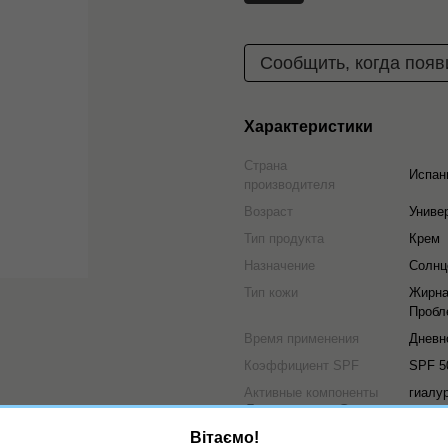
Сообщить, когда появ
Характеристики
Страна
Испан
производителя
Возраст
Униве
Тип продукта
Крем
Назначение
Солнц
Тип кожи
Жирна
Пробл
Время применения
Дневн
Коэффициент SPF
SPF 5
Активные компоненты
гиалу
Доставка
Оплата
Вітаємо!