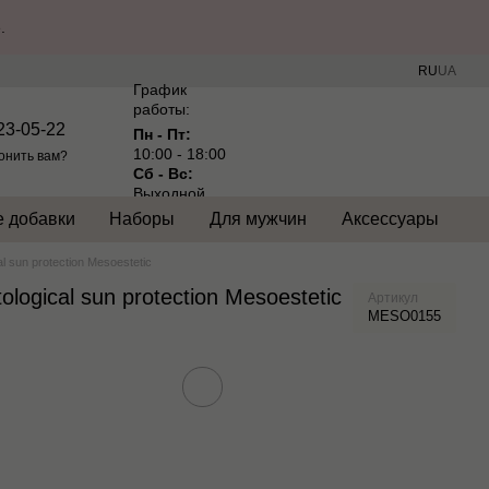
.
RU
UA
График
работы:
23-05-22
Пн - Пт:
10:00 - 18:00
онить вам?
Сб - Вс:
Выходной
 добавки
Наборы
Для мужчин
Аксессуары
sun protection Mesoestetic
gical sun protection Mesoestetic
Артикул
MESO0155