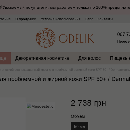
💜Уважаемый покупатели, мы работаем только по 100% предоплате
газине
О продукции
Условия использования
Блог
Контакты
067 7
Перезв
нца
Декоративная косметика
Для волос
Пищевые
гический солнцезащитный крем для проблемной и жирной кожи SPF 50+ / Dermatological 
 проблемной и жирной кожи SPF 50+ / Dermatolo
2 738 грн
Объем
50 мл