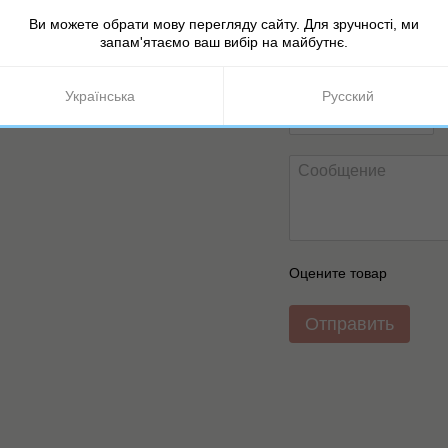
Новый отзыв или комме
Ви можете обрати мову перегляду сайту. Для зручності, ми
запам'ятаємо ваш вибір на майбутнє.
Українська
Русский
Оцените товар
Отправить