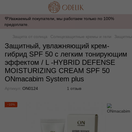
💜Уважаемый покупатели, мы работаем только по 100%
предоплате.
Защита от солнца
Солнцезащитные кремы и гели
Защитны
Защитный, увлажняющий крем-
гибрид SPF 50 с легким тонирующим
эффектом / L -HYBRID DEFENSE
MOISTURIZING CREAM SPF 50
ONmacabim System plus
Артикул:
ON0124
1 отзыв
−10%