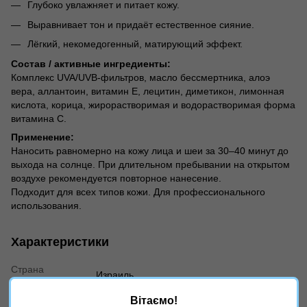
Глубоко увлажняет и питает кожу.
Выравнивает тон и придаёт естественное сияние.
Лёгкий, некомедогенный, матирующий эффект.
Состав / активные ингредиенты:
Комплекс UVA/UVB-фильтров, масло бессмертника, алоэ
вера, аллантоин, витамин Е, лецитин, диметикон, лимонная
кислота, корица, жирорастворимая и водорастворимая форма
витамина С.
Применение:
Наносить равномерно на кожу лица и шеи за 30–40 минут до
выхода на солнце. При длительном пребывании на открытом
воздухе рекомендуется повторное нанесение.
Подходит для всех типов кожи. Для профессионального
использования.
Характеристики
Страна
Израиль
производителя
Возраст
Универсально
Вітаємо!