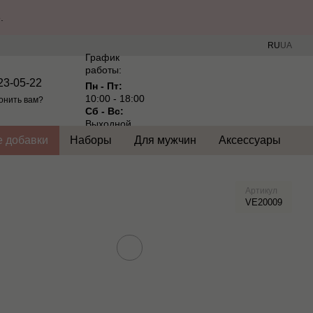
.
RU
UA
График
работы:
23-05-22
Пн - Пт:
10:00 - 18:00
онить вам?
Сб - Вс:
Выходной
 добавки
Наборы
Для мужчин
Аксессуары
Артикул
VE20009