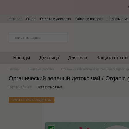
Перейти к основному контенту
Каталог
О нас
Оплата и доставка
Обмен и возврат
Отзывы о ма
Бренды
Для лица
Для тела
Защита от сол
Главная
Пищевые добавки
Органический зеленый детокс чай / Organic gr
Органический зеленый детокс чай / Organic g
Нет в наличии
Оставить отзыв
СНЯТ С ПРОИЗВОДСТВА