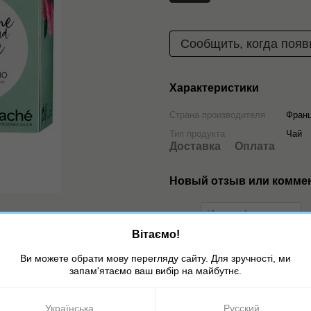
Сообщить, когда появ
Характеристики
Страна производителя
Фран
Тип продукта
Чай
Доставка
Оплата
Новый отзыв или комме
Вітаємо!
Ви можете обрати мову перегляду сайту. Для зручності, ми
запам'ятаємо ваш вибір на майбутнє.
Українська
Русский