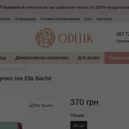
💜Уважаемый покупатели, мы работаем только по 100% предоплате
газине
О продукции
Условия использования
Блог
Контакты
067 7
Перезв
нца
Декоративная косметика
Для волос
Пищевые
een tea Ella Baché
reen tea Ella Baché
370 грн
Объем
20 шт