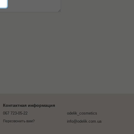
Контактная информация
067 723-05-22
odelik_cosmetics
info@odelik.com.ua
Перезвонить вам?