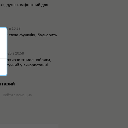
вік, дуже комфортний для
.2025 в 10:28
онує свою функцію, бадьорить
09.2025 в 20:58
ефективно знімає набряки,
же зручний у використанні
нтарий
Войти с помощью