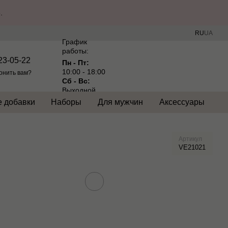
.
RU
UA
График
работы:
23-05-22
Пн - Пт:
10:00 - 18:00
онить вам?
Сб - Вс:
Выходной
 добавки
Наборы
Для мужчин
Аксессуары
Артикул
VE21021