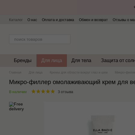
Перейти к основному контенту
Каталог
О нас
Оплата и доставка
Обмен и возврат
Отзывы о ма
Бренды
Для лица
Для тела
Защита от сол
Главная
Для лица
Кремы для области вокруг глаз и шеи
Микро-филлер
Микро-филлер омолаживающий крем для век /
В наличии
3 отзыва