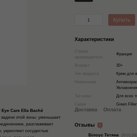
Купить
Характеристики
Страна
Франция
производителя
Возраст
30+
Тип продукта
Крем для 
Назначение
Антивозрас
Увлажнени
Тип кожи
Для всех т
Cерия
Green Filler
Доставка
Оплата
Eye Care Ella Baché
задачи этой зоны: уменьшает
оединением, разглаживает
Отзывы
3
, укрепляет сосудистые
Білоус Тетяна
29.01.20