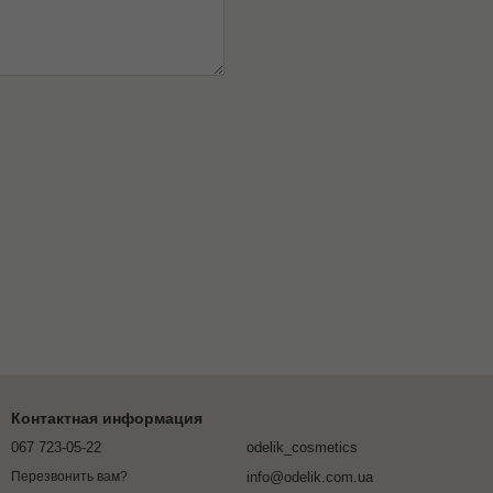
Контактная информация
067 723-05-22
odelik_cosmetics
info@odelik.com.ua
Перезвонить вам?