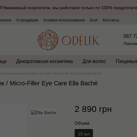
💜Уважаемый покупатели, мы работаем только по 100% предоплате
газине
О продукции
Условия использования
Блог
Контакты
067 7
Перезв
нца
Декоративная косметика
Для волос
Пищевые
 омолаживающий крем для век / Micro-Filler Eye Care Ella Baché
 Micro-Filler Eye Care Ella Baché
2 890 грн
Объем
15 мл