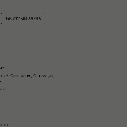
Быстрый заказ
век
тной, Осветление, От морщин,
е
ипов
26 в 13:51