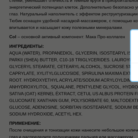
стенки, уменьшает отечность и темные круги в приорбитально
энергетический потенциал клеток. Дополнительно безопасно у
глаз. Натуральный наполнитель с эффектом реструктуризации
Тюбик оснащен удобной насадкой-массажером, с помощью кот
впитывается и насыщает кожу полезными минералами.
Col
– основной активный компонент: Мака Про-коллаген
ИНГРЕДИЕНТЫ:
AQUA (WATER), PROPANEDIOL, GLYCERIN, ISOSTEARYL IS
PARKII (SHEA) BUTTER, C10-18 TRIGLYCERIDES. LAUROYL L
GLYCERYL STEARATE, CETEARYL ALCOHOL, SUCROSE STEA
CAPRYLATE, XYLITYLGLUCOSIDE, SPIRULINA MAXIMA EXTR
ROOT. HYDROXYETHYL ACRYLATE/SODIUM ACRYLOYLDIMET
ANHYDROXYLITOL, SQUALANE, PENTYLENE GLYCOL, HYDR
SATIVA (OAT) KERNEL ÉXTRACT, CETUL US ALBUS PROTEIN 
GLUCONATE XANTHAN GUM, POLYSORBATE 60, MALTODEXTR
GLUCOSE, ADENOSINE, SORBITAN ISOSTEARATE, SODIUM B
SODIUM HYDROXIDE, ACETYL HEX.
ПРИМЕНЕНИЕ:
После очищения и тонизации кожи нанесите небольшое количе
глаз и распределите подушечками пальцев или массажером.