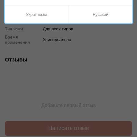
Испания
производителя
Тип продукта
Ампула
Українська
Русский
Назначение
Антиоксидантный, От акне, Увлажнение
Тип кожи
Для всех типов
Время
Универсально
применения
Отзывы
Добавьте первый отзыв
Написать отзыв