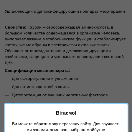
Увлажняющий и детоксифицирующий препарат мезотерапии
Свойства:
Таурин – серосодержащая аминокислота, в
большом количестве содержащаяся в организме человека,
выполняет важные метаболические функции и стабилизирует
клеточные мембраны в электрически активных тканях.
Обладает антиоксидантными и детоксифицирующими
свойствами, защищает и уменьшает повреждение клеточной
ДНК.
Спецификация мезопрепарата:
Для осморегуляции и увлажнения
Для антиоксидантной защиты
Цитопротекция от внешних негативных факторов
Для защиты эпителия
Вітаємо!
Характеристики
Ви можете обрати мову перегляду сайту. Для зручності,
ми запам'ятаємо ваш вибір на майбутнє.
Страна