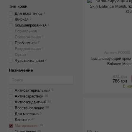
Тип кожи
Для всех типов
1
Жирная
7
Комбинированная
4
Нормальная
0
Обезвоженная
0
Проблемная
7
Раздраженная
0
Артикул: FO0085
Сухая
0
Балансирующий крем 
Чувствительная
2
Balance Moist
Назначение
874 грн
786 грн
В на
Антибактериальный
9
Антивозрастной
56
Антиоксидантный
24
Восстановление
38
Для массажа
5
Лифтинг
42
Матирование
10
Осветление
26