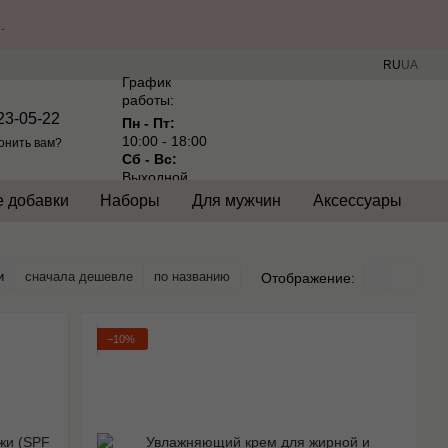
.
RU
UA
График
работы:
23-05-22
Пн - Пт:
10:00 - 18:00
онить вам?
Сб - Вс:
Выходной
 добавки
Наборы
Для мужчин
Аксессуары
и
сначала дешевле
по названию
Отображение:
−10%