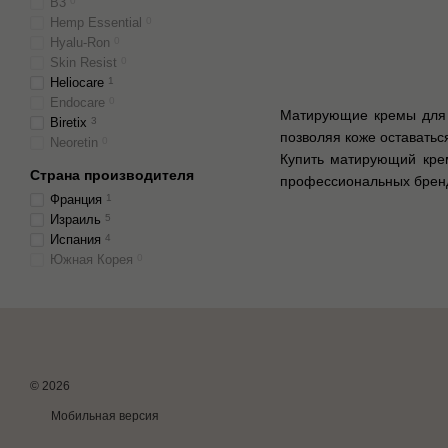
B3
0
Hemp Essential
0
Hyalu-Ron
0
Skin Resist
0
Heliocare
1
Endocare
0
Матирующие кремы для 
Biretix
3
позволяя коже оставаться
Neoretin
0
Купить матирующий кре
Страна производителя
профессиональных брен
Франция
1
Израиль
5
Испания
4
Южная Корея
0
© 2026
Мобильная версия