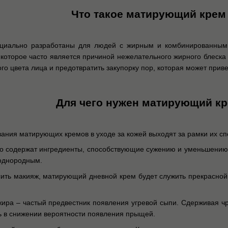
Что такое матирующий крем
иально разработаны для людей с жирным и комбинированным т
 которое часто является причиной нежелательного жирного блеска
го цвета лица и предотвратить закупорку пор, которая может прив
Для чего нужен матирующий кр
ния матирующих кремов в уходе за кожей выходят за рамки их спо
 содержат ингредиенты, способствующие сужению и уменьшению пор
 однородным.
осить макияж, матирующий дневной крем будет служить прекрасной
ира – частый предвестник появления угревой сыпи. Сдерживая ч
ь в снижении вероятности появления прыщей.