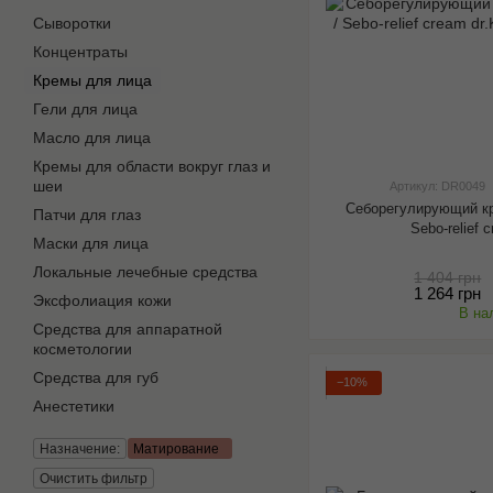
Сыворотки
Концентраты
Кремы для лица
Гели для лица
Масло для лица
Кремы для области вокруг глаз и
шеи
Артикул: DR0049
Себорегулирующий кр
Патчи для глаз
Sebo-relief 
Маски для лица
Локальные лечебные средства
1 404 грн
1 264 грн
Эксфолиация кожи
В на
Средства для аппаратной
косметологии
Средства для губ
−10%
Анестетики
Назначение:
Матирование
Очистить фильтр