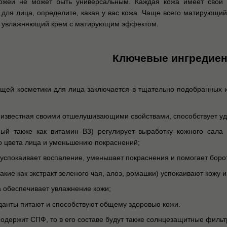
кожей не может быть универсальным. Каждая кожа имеет свои
для лица, определите, какая у вас кожа. Чаще всего матирующий
т увлажняющий крем с матирующим эффектом.
Ключевые ингредие
ей косметики для лица заключается в тщательно подобранных и
 известная своими отшелушивающими свойствами, способствует у
ый также как витамин B3) регулирует выработку кожного сала 
 цвета лица и уменьшению покраснений;
 успокаивает воспаление, уменьшает покраснения и помогает боро
такие как экстракт зеленого чая, алоэ, ромашки) успокаивают кож
а обеспечивает увлажнение кожи;
данты питают и способствуют общему здоровью кожи.
одержит СПФ, то в его составе будут также солнцезащитные фильт