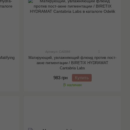
1
Артикул: CA0084
atifying
Матирующий, увлажняющий флюид против пост-
акне пигментации / BIRETIX HYDRAMAT
Cantabria Labs
983 грн
Купить
В наличии