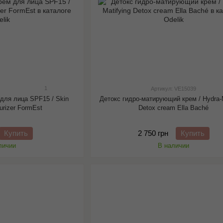
1
Артикул: VE15039
для лица SPF15 / Skin
Детокс гидро-матирующий крем / Hydra-M
urizer FormEst
Detox cream Ella Baché
Купить
2 750 грн
Купить
личии
В наличии