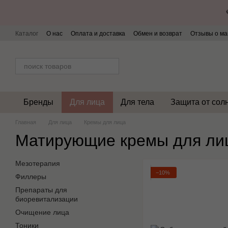
Перейти к основному контенту
Каталог
О нас
Оплата и доставка
Обмен и возврат
Отзывы о ма
Бренды
Для лица
Для тела
Защита от сол
Главная
Для лица
Кремы для лица
Матирующие кремы для ли
Мезотерапия
−10%
Филлеры
Препараты для
биоревитализации
Очищение лица
Тоники