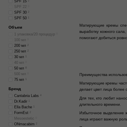
SPF 15
2
SPF 22
0
SPF 30
2
SPF 50
1
Матирующие кремы спец
Объем
выработку кожного сала,
1 упаковка/20 процедур
0
помогают добиться ровно
100 мл
0
200 мл
2
250 мл
2
30 мл
1
40 мл
0
50 мл
8
500 мл
0
Преимущества использова
75 мл
1
Матирующие кремы часто
Бренд
делает цвет лица более
Cantabria Labs
4
Для тех, кто любит нан
Dr.Kadir
1
длительного времени.
Ella Bache
1
FormEst
2
Избыточное выделение ж
Mesoestetic
0
лица играют важную рол
ONmacabim
2