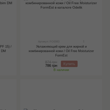
1
Артикул: FO0083
F 15) /
Увлажняющий крем для жирной и
m DM
комбинированной кожи / Oil Free Moisturizer
FormEst
874 грн
Купить
786 грн
В наличии