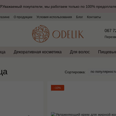
💜Уважаемый покупатели, мы работаем только по 100% предоплате
газине
О продукции
Условия использования
Блог
Контакты
067 7
Перезв
нца
Декоративная косметика
Для волос
Пищевые
ца
по популярност
Сортировка:
−10%