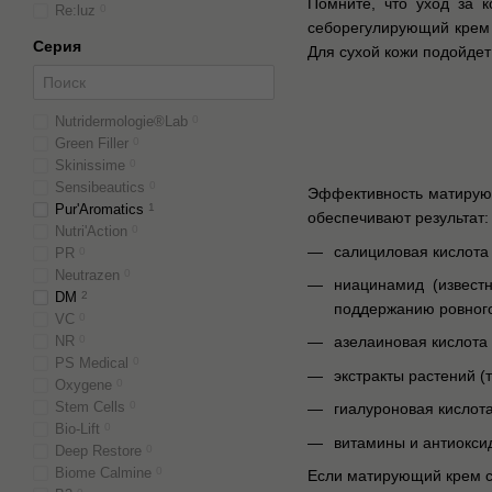
Помните, что уход за 
Re:luz
0
себорегулирующий крем 
Cерия
Для сухой кожи подойде
Nutridermologie®Lab
0
Green Filler
0
Skinissime
0
Sensibeautics
0
Эффективность матирующ
Pur'Aromatics
1
обеспечивают результат:
Nutri'Action
0
салициловая кислота
PR
0
Neutrazen
0
ниацинамид (известн
DM
2
поддержанию ровного
VC
0
NR
0
азелаиновая кислота
PS Medical
0
экстракты растений (
Oxygene
0
Stem Cells
0
гиалуроновая кислот
Bio-Lift
0
витамины и антиокси
Deep Restore
0
Biome Calmine
0
Если матирующий крем с