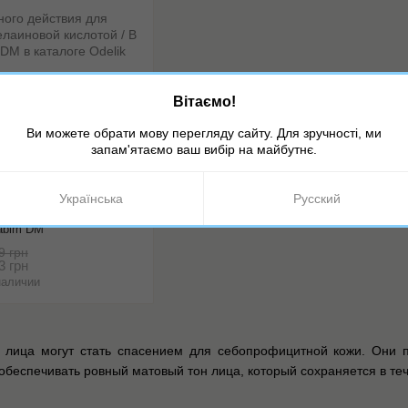
Вітаємо!
Ви можете обрати мову перегляду сайту. Для зручності, ми
запам'ятаємо ваш вибір на майбутнє.
: ON0025
йствия для проблемной
Українська
Русский
 кислотой / B CREAM
abim DM
9 грн
3 грн
наличии
лица могут стать спасением для себопрофицитной кожи. Они п
обеспечивать ровный матовый тон лица, который сохраняется в теч