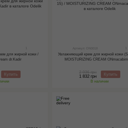
1
1
Артикул: ON0018
ем для жирной кожи /
Увлажняющий крем для жирной кожи (SP
cream dr.Kadir
MOISTURIZING CREAM ONmacabi
2 036 грн
Купить
Купить
1 832 грн
личии
В наличии