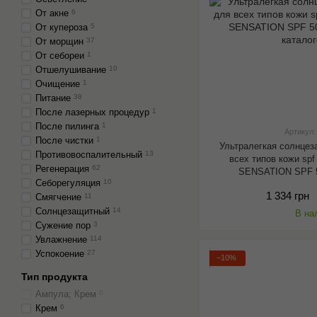
От акне
6
От купероза
5
От морщин
37
От себореи
1
Отшелушивание
10
Очищение
1
Питание
38
После лазерных процедур
1
После пилинга
1
Артикул
После чистки
1
Ультралегкая солнце
Противовоспалительный
13
всех типов кожи sp
Регенерация
62
SENSATION SPF 5
Себорегуляция
10
1 334 грн
Смягчение
11
Солнцезащитный
14
В на
Сужение пор
3
Увлажнение
114
Успокоение
27
−10%
Тип продукта
Ампула; Крем
0
Крем
6