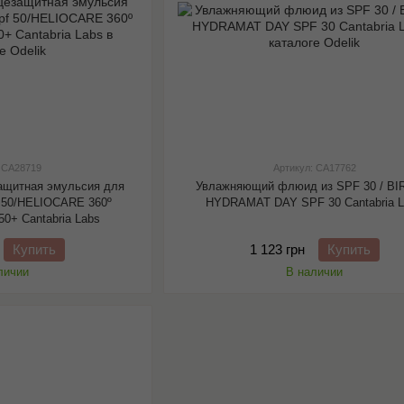
: CA28719
Артикул: CA17762
защитная эмульсия для
Увлажняющий флюид из SPF 30 / BI
f 50/HELIOCARE 360º
HYDRAMAT DAY SPF 30 Cantabria 
0+ Cantabria Labs
Купить
1 123 грн
Купить
личии
В наличии