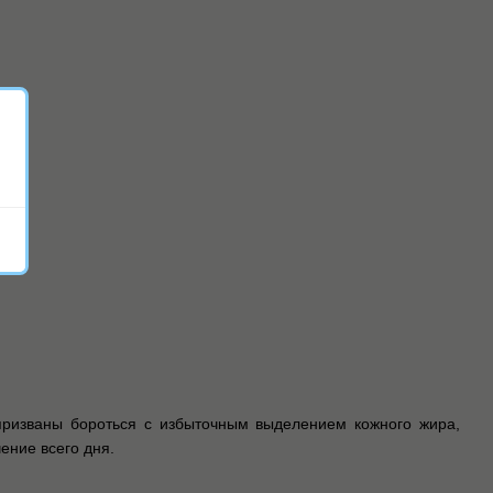
ризваны бороться с избыточным выделением кожного жира,
ение всего дня.