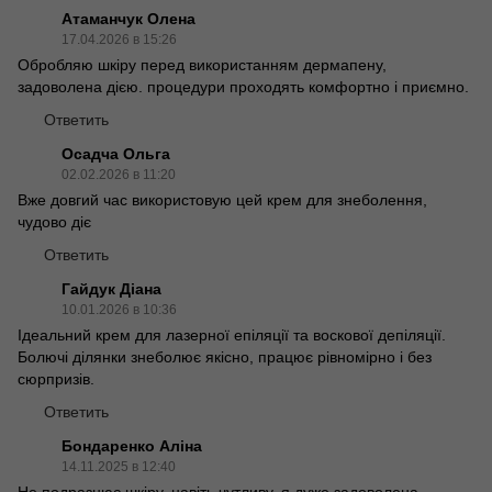
Атаманчук Олена
17.04.2026 в 15:26
Обробляю шкіру перед використанням дермапену,
задоволена дією. процедури проходять комфортно і приємно.
Ответить
Осадча Ольга
02.02.2026 в 11:20
Вже довгий час використовую цей крем для знеболення,
чудово діє
Ответить
Гайдук Діана
10.01.2026 в 10:36
Ідеальний крем для лазерної епіляції та воскової депіляції.
Болючі ділянки знеболює якісно, працює рівномірно і без
сюрпризів.
Ответить
Бондаренко Аліна
14.11.2025 в 12:40
Не подразнює шкіру, навіть чутливу, я дуже задоволена.