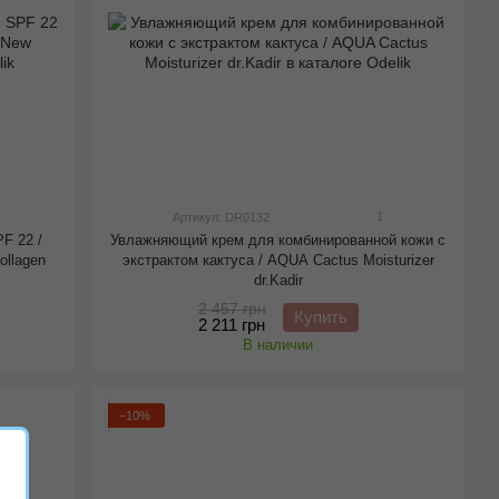
1
Артикул: DR0132
F 22 /
Увлажняющий крем для комбинированной кожи с
ollagen
экстрактом кактуса / AQUA Cactus Moisturizer
dr.Kadir
2 457 грн
Купить
2 211 грн
В наличии
−10%