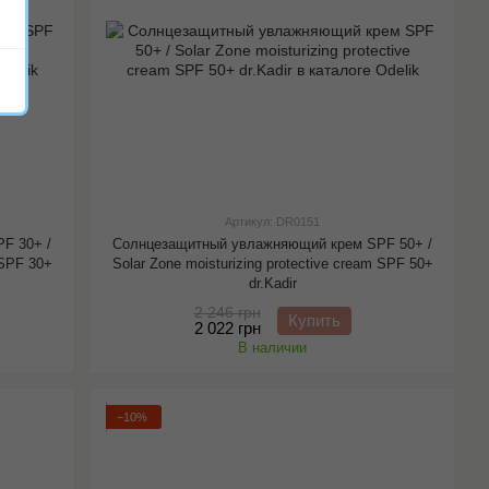
Артикул: DR0151
F 30+ /
Солнцезащитный увлажняющий крем SPF 50+ /
 SPF 30+
Solar Zone moisturizing protective cream SPF 50+
dr.Kadir
2 246 грн
Купить
2 022 грн
В наличии
−10%