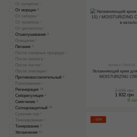
От купероза
0
От морщин
8
От себореи
0
От тромбоза
0
От целлюлита
0
Отшелушивание
3
Очищение
0
Питание
3
После лазерных процедур
0
После пилинга
0
После чистки
0
Артикул: ON0018
Увлажняющий крем для 
После эпиляции
0
MOISTURIZING CR
Противовоспалительный
6
Разогревание
0
Регенерация
18
2 036 грн
1 832 грн
Себорегуляция
4
В на
Смягчение
6
Солнцезащитный
28
Сужение пор
0
−10%
Тонизирование
0
Тонирование
5
Увлажнение
41