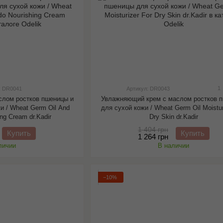
1
: DR0041
Артикул: DR0043
слом ростков пшеницы и
Увлажняющий крем с маслом ростков 
и / Wheat Germ Oil And
для сухой кожи / Wheat Germ Oil Moistur
ng Cream dr.Kadir
Dry Skin dr.Kadir
1 404 грн
Купить
Купить
1 264 грн
личии
В наличии
−10%