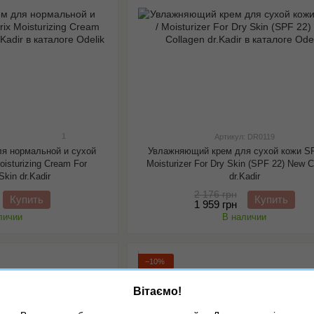
1
Артикул: DR0119
я нормальной и сухой
Увлажняющий крем для сухой кожи SP
oisturizing Cream For
Moisturizer For Dry Skin (SPF 22) New C
Skin dr.Kadir
dr.Kadir
2 176 грн
Купить
Купить
1 959 грн
личии
В наличии
−10%
Вітаємо!