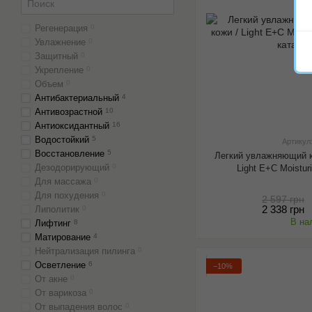
Регенерация
0
Увлажнение
0
Защитный
0
Укрепление
0
Объем
0
Антибактериальный
4
Антивозрастной
10
Антиоксидантный
16
Водостойкий
5
Артикул
Восстановление
5
Легкий увлажняющий к
Дезодорирующий
0
Light E+C Moistur
Для массажа
0
Для похудения
0
2 597 грн
2 338 грн
Липолитик
0
В на
Лифтинг
8
Матирование
4
Нейтрализация пилинга
0
Осветление
6
−10%
От акне
0
От варикоза
0
От выпадения волос
0