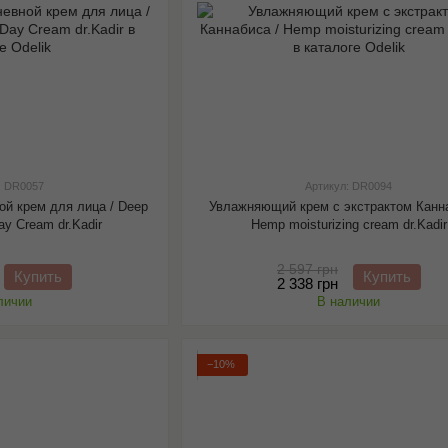
: DR0057
Артикул: DR0094
й крем для лица / Deep
Увлажняющий крем c экстрактом Канна
ay Cream dr.Kadir
Hemp moisturizing cream dr.Kadir
2 597 грн
Купить
Купить
2 338 грн
личии
В наличии
−10%