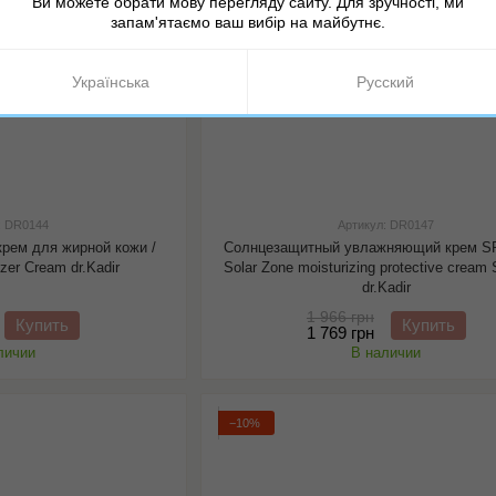
Ви можете обрати мову перегляду сайту. Для зручності, ми
запам'ятаємо ваш вибір на майбутнє.
Українська
Русский
: DR0144
Артикул: DR0147
рем для жирной кожи /
Солнцезащитный увлажняющий крем SP
izer Cream dr.Kadir
Solar Zone moisturizing protective cream
dr.Kadir
1 966 грн
Купить
Купить
1 769 грн
личии
В наличии
−10%