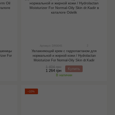
2
Артикул: DR0045
пшеницы
Увлажняющий крем с гидролактаном для
izer For
нормальной и жирной кожи / Hydrolactan
Moisturizer For Normal-Oily Skin dr.Kadir
1 404 грн
Купить
1 264 грн
В наличии
−10%