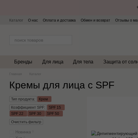
Перейти к основному контенту
Каталог
О нас
Оплата и доставка
Обмен и возврат
Отзывы о ма
Бренды
Для лица
Для тела
Защита от сол
Главная
Каталог
Кремы для лица с SPF
Тип продукта:
Крем
Коэффициент SPF:
SPF 15
SPF 22
SPF 30
SPF 50
Очистить фильтр
Новинка
0
0