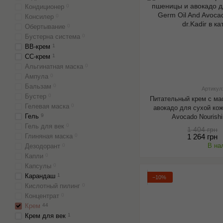
Кондиционер
0
Консилер
0
Обертывание
0
Бустерна система
0
BB-крем
1
CC-крем
1
Альгинатная маска
0
Ампула
0
Бальзам
0
Артикул
Бустер
0
Питательный крем с ма
Гелевая маска
0
авокадо для сухой кож
Гель
9
Avocado Nourishi
Гель для век
0
1 404 грн
Глиняная маска
0
1 264 грн
В на
Дезодорант
0
Капли
0
Капсулы
0
Карандаш
1
−10%
Кислотный пилинг
0
Концентрат
0
Крем
44
Крем для век
1