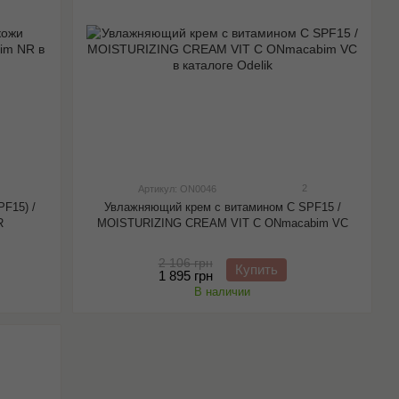
2
Артикул: ON0046
F15) /
Увлажняющий крем с витамином С SPF15 /
R
MOISTURIZING CREAM VIT C ONmacabim VC
2 106 грн
Купить
1 895 грн
В наличии