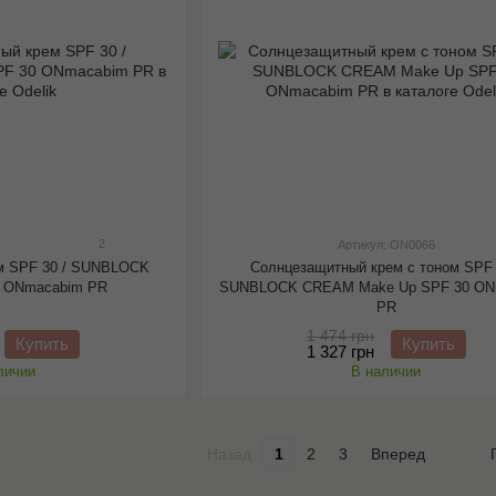
2
Артикул: ON0066
м SPF 30 / SUNBLOCK
Солнцезащитный крем с тоном SPF 
 ONmacabim PR
SUNBLOCK CREAM Make Up SPF 30 ON
PR
1 474 грн
Купить
Купить
1 327 грн
личии
В наличии
Назад
1
2
3
Вперед