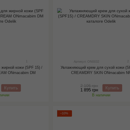
1
2
Артикул: ON0032
жирной кожи (SPF 15) /
Увлажняющий крем для сухой кожи (SP
EAM ONmacabim DM
CREAMDRY SKIN ONmacabim N
2 106 грн
Купить
Купить
1 895 грн
личии
В наличии
−10%