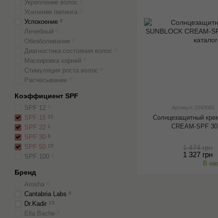
Укрепление волос
0
Усиление пилинга
0
Успокоение
8
Лечебный
0
Обезболивание
0
Диагностика состояния волос
0
Маскировка корней
0
Стимуляция роста волос
0
Расчесывание
0
Коэффициент SPF
SPF 12
0
Артикул: ON0065
Солнцезащитный кре
SPF 15
22
CREAM-SPF 30
SPF 22
1
SPF 30
6
SPF 50
15
1 474 грн
1 327 грн
SPF 100
0
В на
Бренд
Arosha
0
Cantabria Labs
6
Dr.Kadir
13
Ella Bache
0