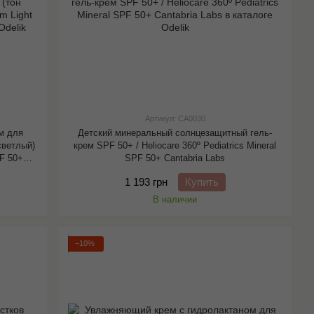
Артикул: CA0030
м для
Детский минеральный солнцезащитный гель-
светлый)
крем SPF 50+ / Heliocare 360º Pediatrics Mineral
PF 50+
SPF 50+ Cantabria Labs
1 193 грн
Купить
В наличии
−10%