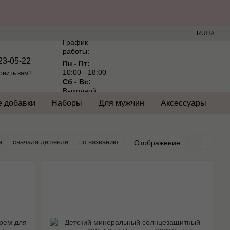
.
RU
UA
График
работы:
23-05-22
Пн - Пт:
10:00 - 18:00
онить вам?
Сб - Вс:
Выходной
 добавки
Наборы
Для мужчин
Аксессуары
и
сначала дешевле
по названию
Отображение: