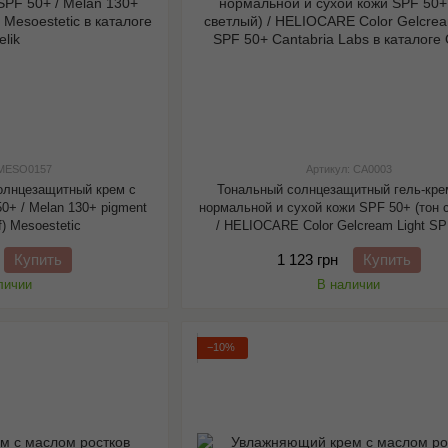
 MESO0157
Артикул: CA0003
олнцезащитный крем с
Тональный солнцезащитный гель-кре
0+ / Melan 130+ pigment
нормальной и сухой кожи SPF 50+ (тон 
pf) Mesoestetic
/ HELIOCARE Color Gelcream Light S
Cantabria Labs
Купить
1 123 грн
Купить
личии
В наличии
−10%