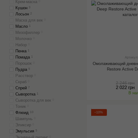
Крем-маска
0
Кушон
3
Лосьон
2
Маска для век
0
Масло
1
Мезофиллер
0
Молочко
0
Набор
0
Пенка
1
Помада
1
Артикул
Порошок
0
Омолаживающий дневно
Restore Active D
Пудра
5
Расствор
0
Скраб
0
2 246 грн
2 022 грн
Спрей
7
В на
Сыворотка
1
Сыворотка для век
0
Тоник
0
Флюид
10
−10%
Шампунь
0
Эликсир
0
Эмульсия
5
Энзимный пилинг
0