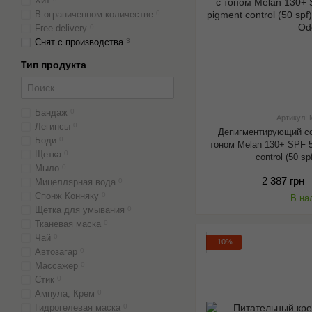
Хит
В ограниченном количестве
0
Free delivery
0
Снят с производства
3
Тип продукта
Бандаж
0
Артикул:
Легинсы
0
Депигментирующий с
Боди
0
тоном Melan 130+ SPF 5
Щетка
0
control (50 s
Мыло
0
2 387 грн
Мицеллярная вода
0
Спонж Конняку
0
В на
Щетка для умывания
0
Тканевая маска
0
Чай
0
−10%
Автозагар
0
Массажер
0
Стик
0
Ампула; Крем
0
Гидрогелевая маска
0