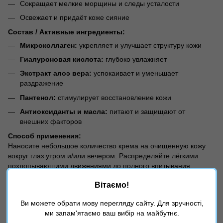
Сокращает мелкие морщины и следы усталости
Освежает и придаёт коже сияние
Состав / Активные ингредиенты:
Микроколлаген:
укрепляет и улучшает структуру кожи
Гиалуроновая кислота:
глубоко увлажняет
Экстракт алоэ вера:
успокаивает и уменьшает
раздражение
Пантенол:
стимулирует восстановление кожи
Антиоксиданты и масла:
питают и защищают от
внешних факторов
Способ применения:
Наносите небольшое количество крема на очищенную кожу
вокруг глаз утром и/или вечером. Распределяйте лёгкими
похлопывающими движениями до полного впитывания.
Избегайте попадания на подвижное веко.
Вітаємо!
Характеристики
Ви можете обрати мову перегляду сайту. Для зручності,
ми запам'ятаємо ваш вибір на майбутнє.
Страна