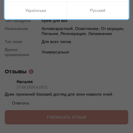
Израиль
производителя
Українська
Русский
Возраст
30+, 40+
Тип продукта
Крем для век
Назначение
Антивозрастной, Осветление, От морщин,
Питание, Регенерация, Увлажнение
Тип кожи
Для всех типов
Время
Универсально
применения
Отзывы
1
Наталія
27.04.2026 в 18:51
Дуже приємний базовий догляд для зони навколо очей.
Ответить
Написать отзыв