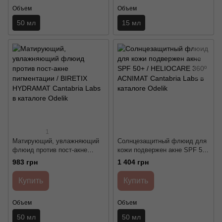
Объем
Объем
50 мл
15 мл
1
Матирующий, увлажняющий
Солнцезащитный флюид для
флюид против пост-акне
кожи подвержен акне SPF 50+
пигментации / BIRETIX
/ HELIOCARE 360º ACNIMAT
983 грн
1 404 грн
HYDRAMAT Cantabria Labs
Cantabria Labs
Купить
Купить
Объем
Объем
50 мл
50 мл