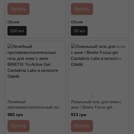
Labs
акне/ BIRETIX DUO GEL ANT-
IMPRF Cantabria Labs
Купить
Купить
Объем
Объем
200 мл
30 мл
1
Лечебный
Локальный гель для кожи с
противовоспалительный гель
акне / Biretix Focus gel
для кожи с акне BIRETIX Tri-
Cantabria Labs
983 грн
913 грн
Active Gel Cantabria Labs
Купить
Купить