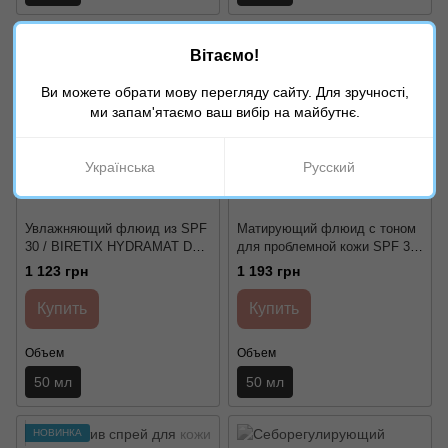
Вітаємо!
Ви можете обрати мову перегляду сайту. Для зручності,
ми запам'ятаємо ваш вибір на майбутнє.
Українська
Русский
Увлажняющий флюид из SPF
Матирующий флюид с тоном
30 / BIRETIX HYDRAMAT DAY
для проблемной кожи SPF 30
SPF 30 Cantabria Labs
/ BIRETIX Hydramat Day SPF
1 123 грн
1 193 грн
30 Colour Cantabria Labs
Купить
Купить
Объем
Объем
50 мл
50 мл
НОВИНКА