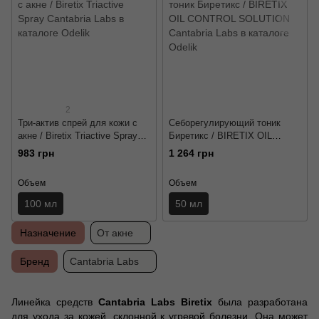
2
Три-актив спрей для кожи с
Себорегулирующий тоник
акне / Biretix Triactive Spray
Биретикс / BIRETIX OIL
Cantabria Labs
CONTROL SOLUTION
983 грн
1 264 грн
Cantabria Labs
Объем
Объем
100 мл
50 мл
Назначение
От акне
Бренд
Cantabria Labs
Линейка средств
Cantabria Labs Biretix
была разработана
для ухода за кожей, склонной к угревой болезни. Она может