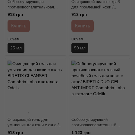
Себорегулирующая
Очищающий пилинг-скраб
противовоспалительноая
для проблемной кожи /
маска для кожи с акне /
BIRETIX MICROPEEL
913 грн
913 грн
BIRETIX MASK Cantabria Labs
Cantabria Labs
Купить
Купить
Объем
Объем
25 мл
50 мл
1
Очищающий гель для
Себорегулирующий
умывания для кожи с акне /
противовоспалительный
BIRETIX CLEANSER Cantabria
лечебный гель для кожи с
913 грн
1 123 грн