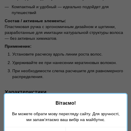
Компактный и удобный — идеально подойдет для
путешествий
Состав / активные элементы:
Пластиковая ручка с эргономичным дизайном и щетинки,
разработанные для имитации натуральной структуры волоса
— без активных химикатов.
Применение:
Установите расческу вдоль линии роста волос.
Удерживайте ее при нанесении кератиновых волокон.
При необходимости слегка расчешите для равномерного
распределения.
Характеристики
Вітаємо!
Страна
Испания
производителя
Ви можете обрати мову перегляду сайту. Для зручності,
Возраст
18+
ми запам'ятаємо ваш вибір на майбутнє.
Тип продукта
Расческа