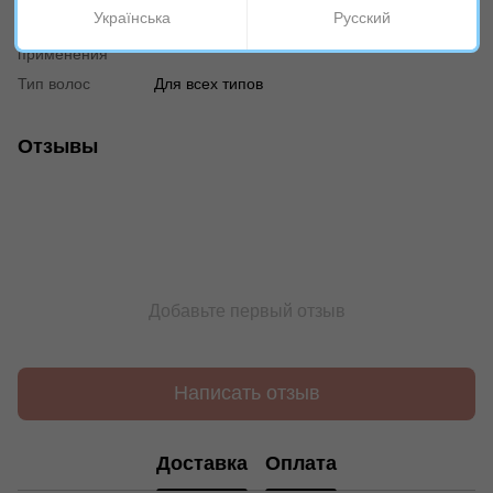
Назначение
Расчесывание
Українська
Русский
Время
Универсально
применения
Тип волос
Для всех типов
Отзывы
Добавьте первый отзыв
Написать отзыв
Доставка
Оплата