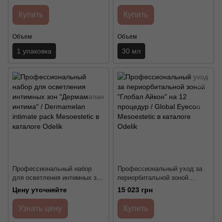
Mesoestetic
Купить
Купить
Объем
Объем
1 упаковка
30 мл
Профессиональный набор
Профессиональный уход за
для осветления интимных зон
периорбитальной зоной
"Дермамалан интима" /
"Глобал Айкон" на 12
Цену уточняйте
15 023 грн
Dermamelan intimate pack
процедур / Global Eyecon
Mesoestetic
Mesoestetic
Узнать цену
Купить