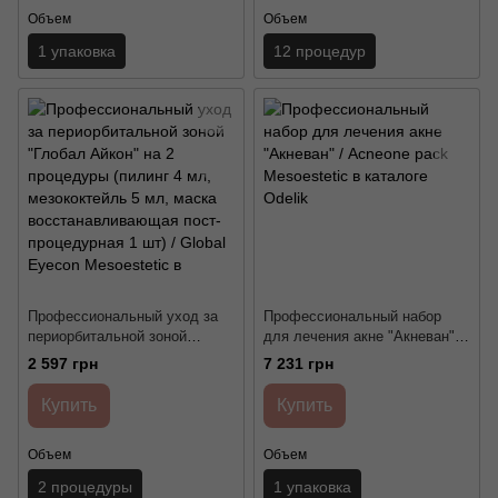
Объем
Объем
1 упаковка
12 процедур
Профессиональный уход за
Профессиональный набор
периорбитальной зоной
для лечения акне "Акневан" /
"Глобал Айкон" на 2
Аcneone pack Mesoestetic
2 597 грн
7 231 грн
процедуры (пилинг 4 мл,
мезококтейль 5 мл, маска
Купить
Купить
восстанавливающая пост-
процедурная 1 шт) / Global
Объем
Объем
Eyecon Mesoestetic
2 процедуры
1 упаковка