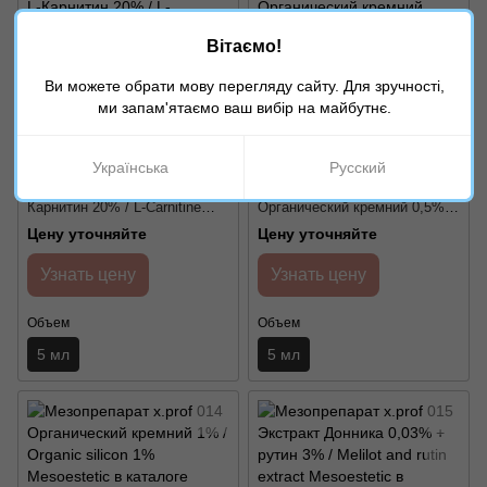
Вітаємо!
Ви можете обрати мову перегляду сайту. Для зручності,
ми запам'ятаємо ваш вибір на майбутнє.
Українська
Русский
Мезопрепарат x.prof 012 L-
Мезопрепарат x.prof 013
Карнитин 20% / L-Carnitine
Органический кремний 0,5% /
Mesoestetic
Organic silicon 0,5%
Цену уточняйте
Цену уточняйте
Mesoestetic
Узнать цену
Узнать цену
Объем
Объем
5 мл
5 мл