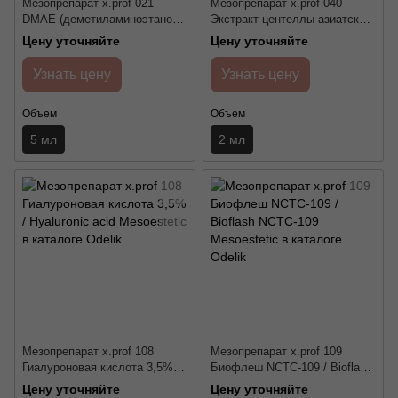
Мезопрепарат x.prof 021
Мезопрепарат x.prof 040
DMAE (деметиламиноэтанол)
Экстракт центеллы азиатской
3% Mesoestetic
0,5% / Centella asiatica
Цену уточняйте
Цену уточняйте
Mesoestetic
Узнать цену
Узнать цену
Объем
Объем
5 мл
2 мл
Мезопрепарат x.prof 108
Мезопрепарат x.prof 109
Гиалуроновая кислота 3,5% /
Биофлеш NCTC-109 / Bioflash
Hyaluronic acid Mesoestetic
NCTC-109 Mesoestetic
Цену уточняйте
Цену уточняйте