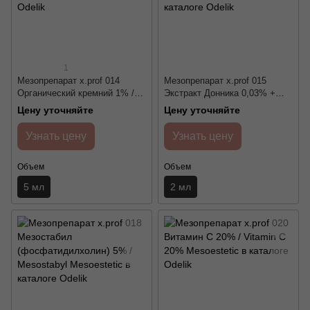
1
Мезопрепарат x.prof 014
Мезопрепарат x.prof 015
Органический кремний 1% /
Экстракт Донника 0,03% +
Organic silicon 1% Mesoestetic
рутин 3% / Melilоt and rutin
Цену уточняйте
Цену уточняйте
extract Mesoestetic
Узнать цену
Узнать цену
Объем
Объем
5 мл
2 мл