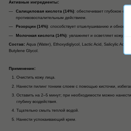
Активные ингредиенты:
Салициловая кислота (14%)
: обеспечивает глубокое очи
противовоспалительным действием.
Резорцин (14%)
: способствует отшелушиванию и обновле
Молочная кислота (14%)
: увлажняет и осветляет кожу, вы
Состав:
Aqua (Water), Ethoxydiglycol, Lactic Acid, Salicylic Acid,
Butylene Glycol.
Применение:
Очистить кожу лица.
Нанести пилинг тонким слоем с помощью кисточки, избегая 
Оставить на 2–5 минут; при необходимости можно нанести
глубину воздействия.
Тщательно смыть теплой водой.
Нанести успокаивающий крем.