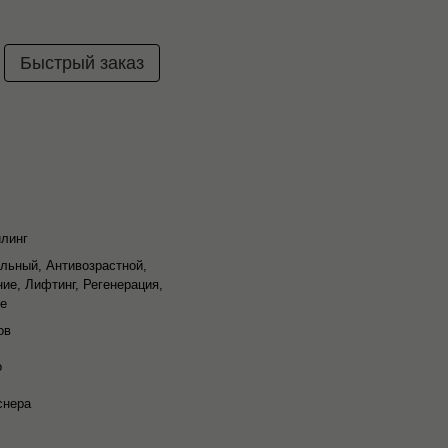
Быстрый заказ
илинг
льный, Антивозрастной,
ие, Лифтинг, Регенерация,
ие
ов
о
снера