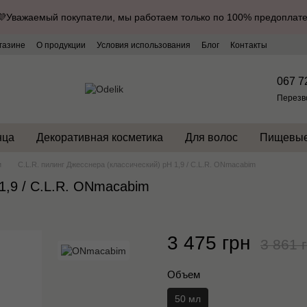
💜Уважаемый покупатели, мы работаем только по 100% предоплате
газине
О продукции
Условия использования
Блог
Контакты
067 7
Перезв
нца
Декоративная косметика
Для волос
Пищевые
и
C.L.R. пилинг Джесснера (классический) рН 1,9 / C.L.R. ONmacabim
1,9 / C.L.R. ONmacabim
3 475 грн
3 861 
Объем
50 мл