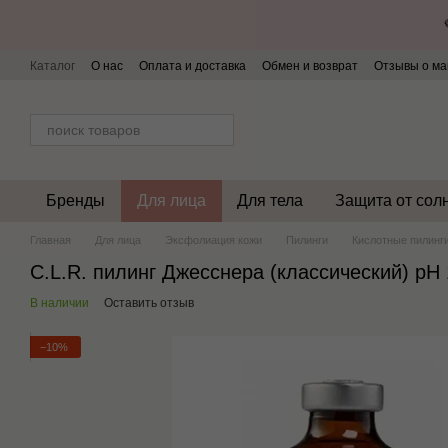
Перейти к основному контенту
Каталог
О нас
Оплата и доставка
Обмен и возврат
Отзывы о ма
Бренды
Для лица
Для тела
Защита от сол
Главная
Для лица
Эксфолиация кожи
Пилинги
Кислотные пилинг
C.L.R. пилинг Джесснера (классический) рН 
В наличии
Оставить отзыв
−10%