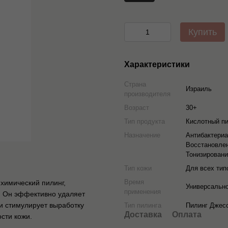
Купить
Характеристики
Страна
Израиль
производителя
Возраст
30+
Тип продукта
Кислотный п
Назначение
Антибактериа
Восстановлен
Тонизирован
Тип кожи
Для всех тип
Время
химический пилинг,
Универсальн
применения
. Он эффективно удаляет
и стимулирует выработку
Тип пилинга
Пилинг Джес
Доставка
Оплата
сти кожи.