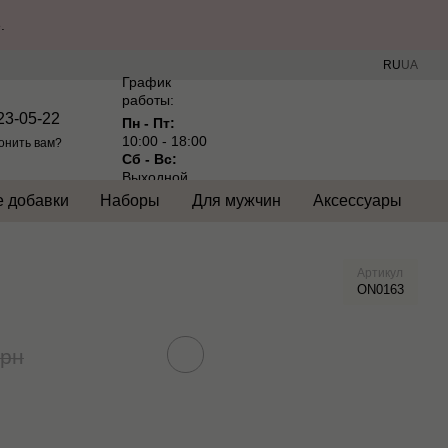
.
RU
UA
График
работы:
23-05-22
Пн - Пт:
10:00 - 18:00
онить вам?
Сб - Вс:
Выходной
 добавки
Наборы
Для мужчин
Аксессуары
Артикул
ON0163
грн