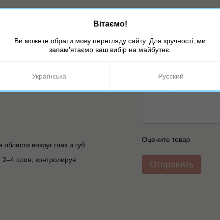
Новый отзыв или комме
щение пор и обладает
Вітаємо!
Ви можете обрати мову перегляду сайту. Для зручності, ми
нию кожи.
запам'ятаємо ваш вибір на майбутнє.
равнивает тон.
 Resorcinol, Benzoic Acid,
Українська
Русский
Оцените товар
области вокруг глаз и губ.
 2–4 слоя, контролируя
Отправить