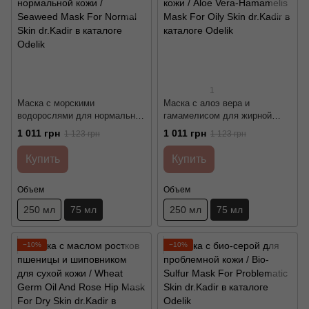
1
Маска с морскими
Маска с алоэ вера и
водорослями для нормальной
гамамелисом для жирной
кожи / Seaweed Mask For
кожи / Aloe Vera-Hamamelis
1 011 грн
1 011 грн
1 123 грн
1 123 грн
Normal Skin dr.Kadir
Mask For Oily Skin dr.Kadir
Купить
Купить
Объем
Объем
250 мл
75 мл
250 мл
75 мл
−10%
−10%