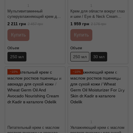
1
1
Мультивитаминный
Крем для области вокруг глаз
суперувлажняющий крем для
и шеи / Eye & Neck Cream
очень сухой кожи / Multi Vita
With Seaweed And Rose Hip
2 211 грн
1 959 грн
2 457 грн
2 176 грн
cream for very dry skin dr.Kadir
dr.Kadir
Купить
Купить
Объем
Объем
250 мл
250 мл
30 мл
−10%
−10%
1
Питательный крем с маслом
Увлажняющий крем с маслом
ростков пшеницы и авокадо
ростков пшеницы для сухой