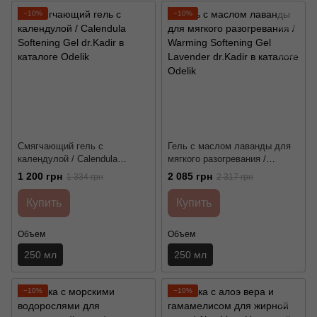
−10%
−10%
Смягчающий гель с
Гель с маслом лаванды для
календулой / Calendula
мягкого разогревания /
Softening Gel dr.Kadir
Warming Softening Gel
1 200 грн
2 085 грн
1 334 грн
2 317 грн
Lavender dr.Kadir
Купить
Купить
Объем
Объем
250 мл
250 мл
−10%
−10%