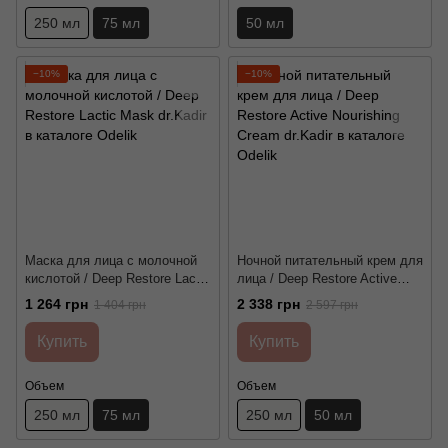
250 мл
75 мл
50 мл
−10%
−10%
Маска для лица с молочной
Ночной питательный крем для
кислотой / Deep Restore Lactic
лица / Deep Restore Active
Mask dr.Kadir
Nourishing Cream dr.Kadir
1 264 грн
2 338 грн
1 404 грн
2 597 грн
Купить
Купить
Объем
Объем
250 мл
75 мл
250 мл
50 мл