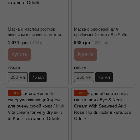
Маска с маслом ростков
Маска с био-серой для
пшеницы и шиповником для
проблемной кожи / Bio-Sulfur
сухой кожи / Wheat Germ Oil
Mask For Problematic Skin
1 074 грн
948 грн
1 193 грн
1 053 грн
And Rose Hip Mask For Dry
dr.Kadir
Skin dr.Kadir
Купить
Купить
Объем
Объем
250 мл
75 мл
250 мл
75 мл
−10%
−10%