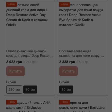
−10%
−10%
Омолаживающий дневной
Восстанавливающая
крем для лица / Deep Restore
сыворотка для кожи вокруг
Active Day Cream dr.Kadir
глаз / Deep Restore Active
2 022 грн
2 338 грн
2 246 грн
2 597 грн
Eye Serum dr.Kadir
Купить
Купить
Объем
Объем
250 мл
50 мл
30 мл
−10%
−10%