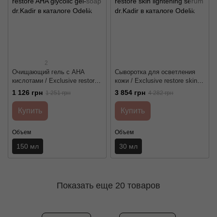
2
Очищающий гель с АНА
Сыворотка для осветления
кислотами / Exclusive restore
кожи / Exclusive restore skin
AHA glycolic gel-soap dr.Kadir
lightening serum dr.Kadir
1 126 грн
3 854 грн
1 251 грн
4 282 грн
Купить
Купить
Объем
Объем
150 мл
30 мл
Показать еще 20 товаров