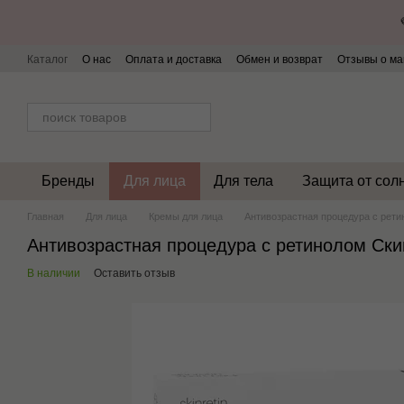
Перейти к основному контенту
Каталог
О нас
Оплата и доставка
Обмен и возврат
Отзывы о ма
Бренды
Для лица
Для тела
Защита от сол
Главная
Для лица
Кремы для лица
Антивозрастная процедура с ретинол
Антивозрастная процедура с ретинолом Скинре
В наличии
Оставить отзыв