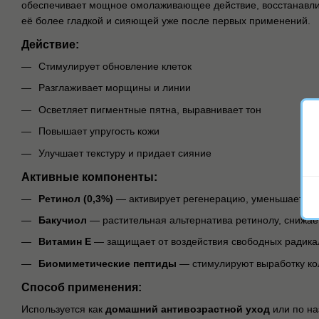
обеспечивает мощное омолаживающее действие, восстанавлив
её более гладкой и сияющей уже после первых применений.
Действие:
Стимулирует обновление клеток
Разглаживает морщины и линии
Осветляет пигментные пятна, выравнивает тон
Повышает упругость кожи
Улучшает текстуру и придает сияние
Активные компоненты:
Ретинол (0,3%)
— активирует регенерацию, уменьшает в
Бакучиол
— растительная альтернатива ретинолу, снижае
Витамин Е
— защищает от воздействия свободных радика
Биомиметические пептиды
— стимулируют выработку ко
Способ применения:
Используется как
домашний антивозрастной уход
или по на