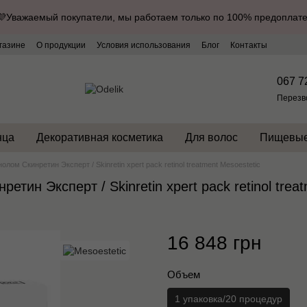
💜Уважаемый покупатели, мы работаем только по 100% предоплате
газине
О продукции
Условия использования
Блог
Контакты
067 7
Перезв
нца
Декоративная косметика
Для волос
Пищевые
ом Скинретин Эксперт / Skinretin xpert pack retinol treatment Mesoestetic
тин Эксперт / Skinretin xpert pack retinol trea
16 848 грн
Объем
1 упаковка/20 процедур