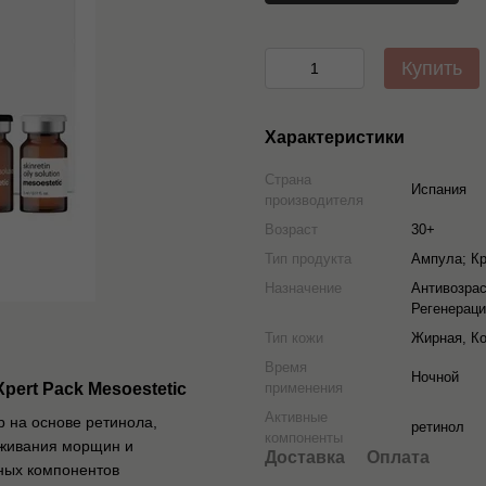
Купить
Характеристики
Страна
Испания
производителя
Возраст
30+
Тип продукта
Ампула; К
Назначение
Антивозрас
Регенерац
Тип кожи
Жирная, К
Время
Ночной
ert Pack Mesoestetic
применения
Активные
р на основе ретинола,
ретинол
компоненты
аживания морщин и
Доставка
Оплата
ных компонентов