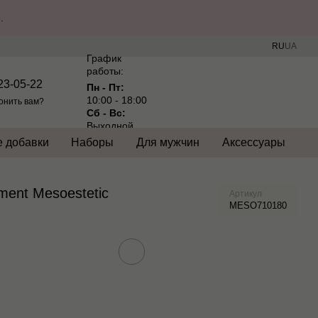
.
RU
UA
График
работы:
23-05-22
Пн - Пт:
10:00 - 18:00
онить вам?
Сб - Вс:
Выходной
 добавки
Наборы
Для мужчин
Аксессуары
tment Mesoestetic
Артикул
MESO710180