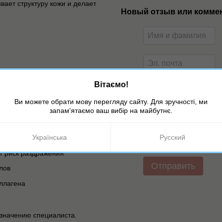
ает структуру кожи и делает
Новый отзыв или комме
Вітаємо!
Ви можете обрати мову перегляду сайту. Для зручності, ми
запам'ятаємо ваш вибір на майбутнє.
Українська
Русский
ыраженность морщин
Оцените товар
т риск раздражения
Отправить
лов
ллагена
значению специалиста.