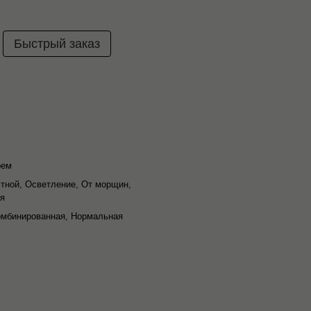
Быстрый заказ
рем
тной, Осветление, От морщин,
ия
омбинированная, Нормальная