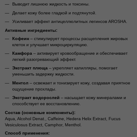
Выводит лишнюю жидкость и токсины.
Делает кожу более гладкой и подтянутой.
Усиливает эффект антицеллюлитных легинсов AROSHA.
Активные ингредиенты:
Кофеин
– стимулирует процессы расщепления жировых
клеток и улучшает микроциркуляцию.
Камфора
– активирует кровообращение и обеспечивает
легкий разогревающий эффект.
Экстракт плюща
– укрепляет капилляры, помогает
уменьшить задержку жидкости.
Ментол
– освежает и тонизирует кожу, создавая приятное
ощущение прохлады.
Экстракт водорослей
– насыщает кожу минералами и
способствует ее восстановлению.
Состав (основные компоненты):
Aqua, Alcohol Denat., Caffeine, Hedera Helix Extract, Fucus
Vesiculosus Extract, Camphor, Menthol.
Способ применения: