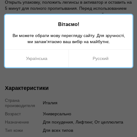
Открыть упаковку, положить легинсы в активатор и оставить на
5 минут для полного пропитывания. Перед использованием
можно предварительно поместить запечатанный активатор в
горячую воду, чтобы легинсы были приятно теплыми при
Вітаємо!
надевании.
Активатор впитывается в кожу в течение 10-15 минут и
Ви можете обрати мову перегляду сайту. Для зручності,
начинает действовать.
ми запам'ятаємо ваш вибір на майбутнє.
Один активатор рассчитан на 60 минут использования.
По истечении этого времени леггинсы следует постирать
Українська
Русский
вручную.
Характеристики
Страна
Италия
производителя
Возраст
Универсально
Назначение
Для похудения, Лифтинг, От целлюлита
Тип кожи
Для всех типов