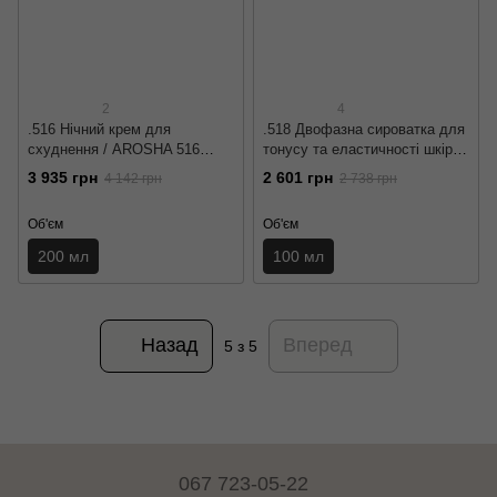
2
4
.516 Нічний крем для
.518 Двофазна сироватка для
схуднення / AROSHA 516
тонусу та еластичності шкіри
CELLUNIGHT
тіла / AROSHA .518 B-TONE
3 935 грн
2 601 грн
4 142 грн
2 738 грн
Об'єм
Об'єм
200 мл
100 мл
Назад
Вперед
5
з 5
067 723-05-22