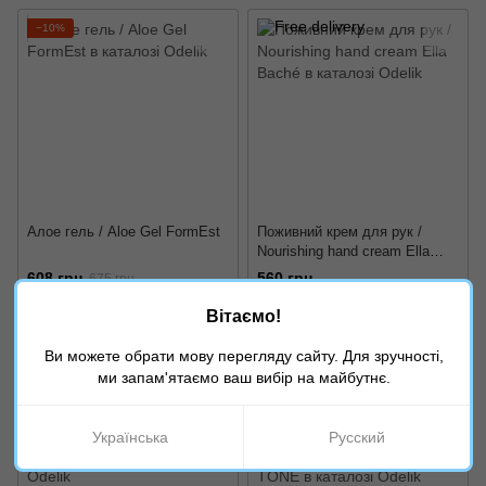
−10%
Алое гель / Aloe Gel FormEst
Поживний крем для рук /
Nourishing hand cream Ella
Baché
608 грн
560 грн
675 грн
Вітаємо!
Об'єм
Об'єм
200 мл
30 мл
Ви можете обрати мову перегляду сайту. Для зручності,
ми запам'ятаємо ваш вибір на майбутнє.
−5%
−5%
Українська
Русский