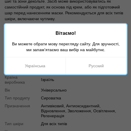
шиї та зони декольте. Засіб може використовуватись як
самостійний продукт, як основа під крем, або як підготовчий
шар перед нанесенням маски. Рекомендується для всіх типів
шкіри, включаючи чутливу.
Результат:
Після регулярного використання шкіра стає помітно
Вітаємо!
гладкішою, еластичною та сяючою. Покращується її тон,
Ви можете обрати мову перегляду сайту. Для зручності,
структура і зволоженість. Ваше обличчя випромінює здоров'я
ми запам'ятаємо ваш вибір на майбутнє.
та молодість.
Характеристики
Українська
Русский
Країна
Ізраїль
виробника
Вік
Універсально
Тип продукту
Сироватка
Призначення
Антивіковий, Антиоксидантний,
Відновлення, Зволоження, Освітлення,
Регенерація
Тип шкіри
Для всіх типів