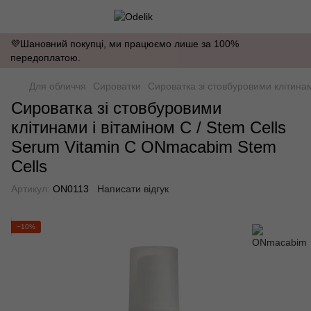
💜Шановний покупці, ми працюємо лише за 100%
передоплатою.
Для обличчя
Сироватки
Сироватка зі стовбуровими клітинам
Сироватка зі стовбуровими
клітинами і вітаміном С / Stem Cells
Serum Vitamin C ONmacabim Stem
Cells
Артикул:
ON0113
Написати відгук
−10%