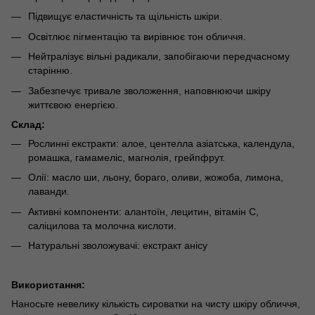
Підвищує еластичність та щільність шкіри.
Освітлює пігментацію та вирівнює тон обличчя.
Нейтралізує вільні радикали, запобігаючи передчасному
старінню.
Забезпечує тривале зволоження, наповнюючи шкіру
життєвою енергією.
Склад:
Рослинні екстракти: алое, центелла азіатська, календула,
ромашка, гамамеліс, магнолія, грейпфрут.
Олії: масло ши, льону, бораго, оливи, жожоба, лимона,
лаванди.
Активні компоненти: алантоїн, лецитин, вітамін С,
саліцилова та молочна кислоти.
Натуральні зволожувачі: екстракт анісу
Використання:
Наносьте невелику кількість сироватки на чисту шкіру обличчя,