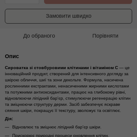
Замовити швидко
До обраного
Порівняти
Опис
Сироватка зі стовбуровими клітинами і вітаміном С
— це
інноваційний продукт, створений для інтенсивного догляду за
шкірою обличчя, шиї та зони декольте. Формула, насичена
рослинними екстрактами, ненасиченими жирними кислотами
та потужними антиоксидантами, працює на глибокому рівні,
відновлюючи ліпідний бар'єр, стимулюючи регенерацію клітин
та зміцнюючи структуру дерми. Засіб забезпечує яскраве
сяяння шкіри, покращує її текстуру, зволожує та освітлює.
Дія:
Відновлює та зміцнює ліпідний бар'єр шкіри.
Прискорює природні процеси оновлення клітин.