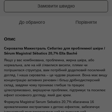
Замовити швидко
До обраного
Порівняти
Опис
Сироватка Мажистраль Себатікс для проблемної шкіри /
Sérum Magistral Sébatics 20,7% Ella Baché
Якщо у вас комбінована, проблемна, жирна шкіра, або
нормальна, але на ній з’явилися висипи, плями чи
погіршилася структура, вам потрібний додатковий посилений
догляд. І наша сироватка – це чудове рішення. Вона має вищу
концентрацію активних речовин і більш дрібнодисперсний
склад, завдяки чому проникає глибше та працює
цілеспрямовано, вирішуючи проблеми, підтримує та посилює
ефект основного догляду, який дає крем.
Формула
Magistral
Serum
Sebatics
20,7% збаг
ачена 16
ароматичним
и
екст
р
а
ктами
з
детокс
-ефектом,
забезпечує
інтенсивний
мультикоригувальний
та
очищальний