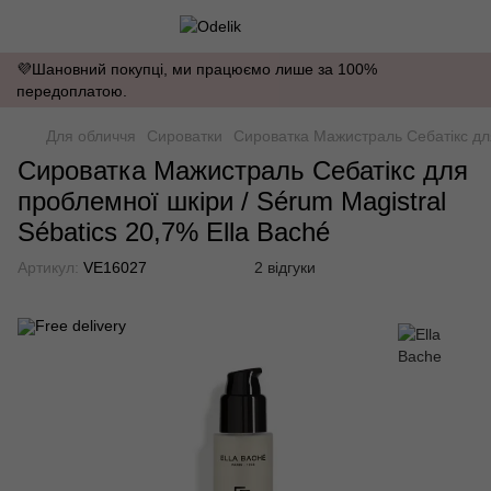
💜Шановний покупці, ми працюємо лише за 100%
передоплатою.
Для обличчя
Сироватки
Сироватка Мажистраль Себатікс для
Сироватка Мажистраль Себатікс для
проблемної шкіри / Sérum Magistral
Sébatics 20,7% Ella Baché
Артикул:
VE16027
2 відгуки