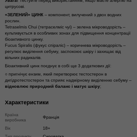
Увага
!
Тестуйте
перед
використанням
,
якщо
маєте
алергію
на
цитрусові
.
«ЗЕЛЕНИЙ» ЦИНК
–
компонент, вилучений з двох водних
рослин.
Tetraselmis
Chui
(
тетраселміс
чуі
) – зелена
мікроводорість
–
культивується в особливих зонах для підвищення концентрації
біоактивного цинку.
Fucus
Spiralis
(
фукус
спіраліс
) – коричнева
мікроводорість
–
регулює виділення
себуму
, заспокоює шкіру і захищає від
вільних радикалів.
Біоактивний цинк поєднує в собі ще 3 додаткових дії:
○
пригнічує ензим, який перетворює тестостерон в
дигідротестостерон
та сп
рияє надмірному виділенню
себуму
–
відновлює природний баланс і матує шкіру
;
Характеристики
Країна
Франція
виробника
Вік
18+
Тип продукту
Сироватка