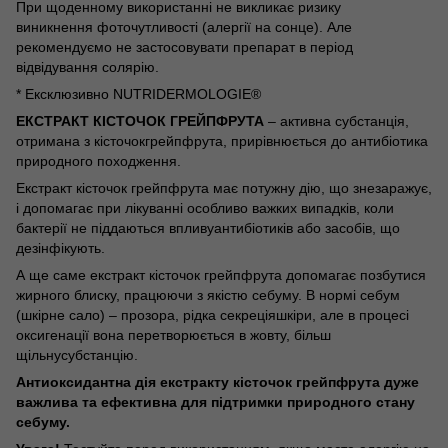
При щоденному використанні не викликає ризику
виникнення
фоточутливості
(алергії на сонце). Але
рекомендуємо не застосовувати препарат в період
відвідування солярію.
* Ексклюзивно NUTRIDERMOLOGIE®
ЕКСТРАКТ КІСТОЧОК ГРЕЙПФРУТА
–
активна
субстанція
,
отримана
з
кісточок
грейпфрута,
прирівнюється
до
антибіотика
природного
походження
.
Екстракт
кісточок
грейпфрута
має
потужну
дію
,
що
знезаражує
,
і
допомагає
при
лікуванні
особливо
важких
випадків
, коли
бактерії
не
піддаються
впливу
антибіотиків
або
засобів
,
що
дезінфікують
.
А
ще
саме
екстракт
кісточок
грейпфрута
допомагає
позбутися
жирного
блиску
,
працюючи
з
якістю
себуму
.
В
нормі
себум
(
шкірне
сало) –
прозора
,
рідка
секреція
шкіри
, але в
процесі
оксигенації
вона
перетворюється
в
жовту
,
більш
щільну
субстанцію
.
Антиоксидантна
дія
екстракту
кісточок
грейпфрута
дуже
важлива
та
ефективна
для
підтримки
природного стану
себуму
.