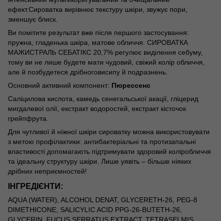
ефект.
Сироватка
вирівнює текстуру шк
іри, звужує пори,
зменшує блиск.
Ви помітите результат вже після першого застосування:
пружна, гладенька шкіра, матове обличчя. СИРОВАТКА
МАЖИСТРАЛЬ СЕБАТІКС 20,7% регулює виділення себуму,
тому ви не лише будете мати чудовий, свіжий колір обличчя,
але й позбудетеся дрібноговисипу й подразнень.
Основний активний компонент:
Пюрессенс
Саліцил
ова кислота, камедь сенегальської
акації,
гліцерид
мигдал
евої олії, екстракт водоростей,
екстракт кісточок
грейпфрута.
Для чутливої й ніжної шкіри сироватку можна використовувати
з метою профілактики: антибактеріальні та протизапальні
властивості допомагають підтримувати здоровий коліробличчя
та ідеальну структуру шкіри. Лише уявіть – більше ніяких
дрібних неприємностей!
ІНГРЕДІЄНТИ:
AQUA (WATER), ALCOHOL DENAT, GLYCERETH-26, PEG-8
DIMETHICONE, SALICYLIC ACID PPG-26-BUTETH-26,
GLYCERIN, FUCUS SERRATUS EXTRACT, TETRASELMIS