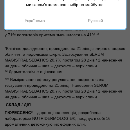
71%
жінок зазначають
зменшення недоліків
та помітно звужені
ми запам'ятаємо ваш вибір на майбутнє.
пори
за 7
днів*
ОЧИЩЕННЯ
Українська
Русский
у 90% волонтерів
рівень шкірного сала
зменшився на 24% ***
у 81 % жінок
розмір пор з
меншився на 25%**
у 71% волонтерів е
ритема зменшилася на 41% **
*Клінічне дослідження, проведене на 21 жінці з жирною шкірою
обличчя та недоліками шкіри. Застосування SERUM
MAGISTRAL SEBATICS 20,7% протягом 28 днів /
2 нанесення
на день: обличчя – ш
ия
–
декольте
– верх спини
** Дерматологічне оцінювання
*** Вимірювання ефе
кту регулювання шкірного сала –
те
стування проведено на 21 жінці. Нанесення SERUM
MAGISTRAL SEBATICS 20,7% протягом 28 днів / 2 нанесення
на день:
обличчя – ш
ия
–
декольте
–
верх спини
СКЛАД / ДІЯ
ПЮРЕССЕНС*
– дорогоцінна есенція, розроблена
лабораторією NUTRIDERMOLOGIE®, поєднує в собі 16
ароматичних
детоксикуючих
ефірних олій.