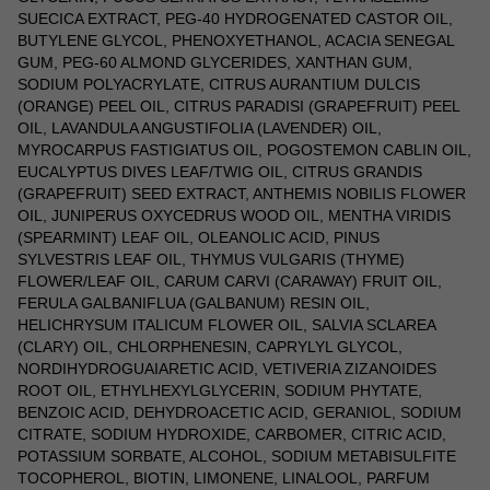
SUECICA EXTRACT, PEG-40 HYDROGENATED CASTOR OIL,
BUTYLENE GLYCOL, PHENOXYETHANOL, ACACIA SENEGAL
GUM, PEG-60 ALMOND GLYCERIDES, XANTHAN GUM,
SODIUM POLYACRYLATE, CITRUS AURANTIUM DULCIS
(ORANGE) PEEL OIL, CITRUS PARADISI (GRAPEFRUIT) PEEL
OIL, LAVANDULA ANGUSTIFOLIA (LAVENDER) OIL,
MYROCARPUS FASTIGIATUS OIL, POGOSTEMON CABLIN OIL,
EUCALYPTUS DIVES LEAF/TWIG OIL, CITRUS GRANDIS
(GRAPEFRUIT) SEED EXTRACT, ANTHEMIS NOBILIS FLOWER
OIL, JUNIPERUS OXYCEDRUS WOOD OIL, MENTHA VIRIDIS
(SPEARMINT) LEAF OIL, OLEANOLIC ACID, PINUS
SYLVESTRIS LEAF OIL, THYMUS VULGARIS (THYME)
FLOWER/LEAF OIL, CARUM CARVI (CARAWAY) FRUIT OIL,
FERULA GALBANIFLUA (GALBANUM) RESIN OIL,
HELICHRYSUM ITALICUM FLOWER OIL, SALVIA SCLAREA
(CLARY) OIL, CHLORPHENESIN, CAPRYLYL GLYCOL,
NORDIHYDROGUAIARETIC ACID, VETIVERIA ZIZANOIDES
ROOT OIL, ETHYLHEXYLGLYCERIN, SODIUM PHYTATE,
BENZOIC ACID, DEHYDROACETIC ACID, GERANIOL, SODIUM
CITRATE, SODIUM HYDROXIDE, CARBOMER, CITRIC ACID,
POTASSIUM SORBATE, ALCOHOL, SODIUM METABISULFITE
TOCOPHEROL, BIOTIN, LIMONENE, LINALOOL, PARFUM