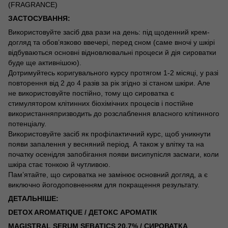
(FRAGRANCE)
ЗАСТОСУВАННЯ:
Використовуйте засіб два рази на день
: під щоденний крем-
догляд та обов’язково ввечері, перед сном (
саме вночі у шкірі
відбуваються
основні відновлювальні процеси й
дія сироватки
буде ще активнішою).
Дотримуйтесь коригувального курсу протягом 1-2 місяці, у разі
повторення від 2 до 4 разів за рік згідно
зі станом
шкіри.
Але
не використовуйте постійно, тому що
сироватка
є
стимулятором
клітинних
біохімічних
процесів
і
постійне
використання
призводить
до
розслаблення
власного
клітинного
потенціалу
.
Використовуйте засіб як профілактичний курс, щоб уникнути
появи запалення у весняний
період. А також у влітку та на
початку осені
для запобігання появи
висипу
після засмаги, коли
шкіра стає тонкою й чутливою.
Пам’ятайте, що с
ироватка
не
замінює
основний
догляд, а є
виключно
його
доповненням
для
покращення
результату.
ДЕТАЛЬНІШЕ:
DETOX
AROMATIQUE
/ ДЕТОКС АРОМАТІК
MAGISTRAL SERUM SEBATICS 20.7% /
СИРОВАТКА