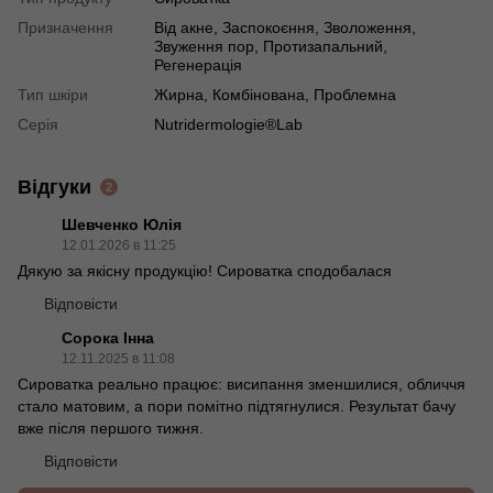
Призначення
Від акне, Заспокоєння, Зволоження,
Звуження пор, Протизапальний,
Регенерація
Тип шкіри
Жирна, Комбінована, Проблемна
Серія
Nutridermologie®Lab
Відгуки
2
Шевченко Юлія
12.01.2026 в 11:25
Дякую за якісну продукцію! Сироватка сподобалася
Відповісти
Сорока Інна
12.11.2025 в 11:08
Сироватка реально працює: висипання зменшилися, обличчя
стало матовим, а пори помітно підтягнулися. Результат бачу
вже після першого тижня.
Відповісти