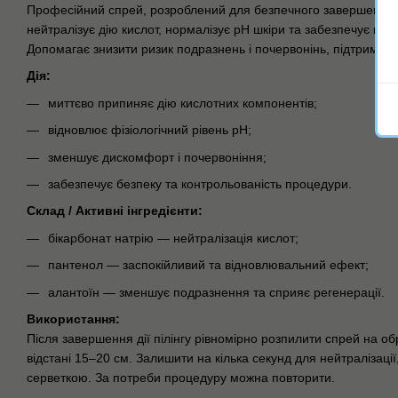
Професійний спрей, розроблений для безпечного завершення хі
нейтралізує дію кислот, нормалізує pH шкіри та забезпечує ко
Допомагає знизити ризик подразнень і почервонінь, підтримую
Дія:
миттєво припиняє дію кислотних компонентів;
відновлює фізіологічний рівень pH;
зменшує дискомфорт і почервоніння;
забезпечує безпеку та контрольованість процедури.
Склад / Активні інгредієнти:
бікарбонат натрію — нейтралізація кислот;
пантенол — заспокійливий та відновлювальний ефект;
алантоїн — зменшує подразнення та сприяє регенерації.
Використання:
Після завершення дії пілінгу рівномірно розпилити спрей на об
відстані 15–20 см. Залишити на кілька секунд для нейтралізаці
серветкою. За потреби процедуру можна повторити.