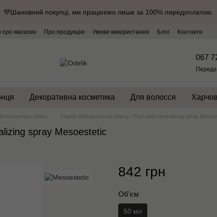
💜Шановний покупці, ми працюємо лише за 100% передоплатою.
и про магазин
Про продукцію
Умови використання
Блог
Контакти
067 7
Передз
онця
Декоративна косметика
Для волосся
Харчов
йтралізатори пілінгу
Спрей-нейтралізатор пілінгу / Рost-peel neutralizing spray Mesoes
alizing spray Mesoestetic
842 грн
Об'єм
50 мл