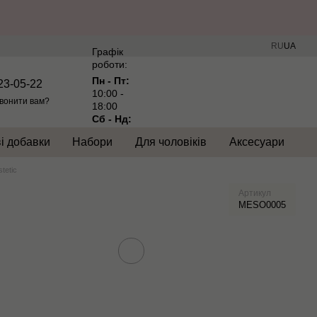
RU
UA
Графік
роботи:
Пн - Пт:
23-05-22
10:00 -
вонити вам?
18:00
Сб - Нд:
Вихідний
і добавки
Набори
Для чоловіків
Аксесуари
tetic
Артикул
MESO0005