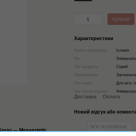
Купити
Характеристики
Країна виробника
Іспанія
Вік
Універсал
Тип продукту
Спрей
Призначення
Заспокоєнн
Тип шкіри
Для всіх т
Час застосування
Універсал
Доставка
Оплата
Новий відгук або комент
 Spray — Mesoestetic