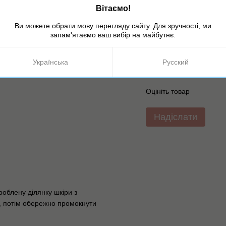
мічних пілінгів. Засіб швидко
Вітаємо!
мфорт після процедури.
Ви можете обрати мову перегляду сайту. Для зручності, ми
чи оптимальний баланс шкіри.
запам'ятаємо ваш вибір на майбутнє.
Українська
Русский
Оцініть товар
Надіслати
роблену ділянку шкіри з
ї, потім обережно промокнути