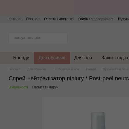
Перейти до основного контенту
Каталог
Про нас
Оплата і доставка
Обмін та повернення
Відгук
Бренди
Для обличчя
Для тіла
Захист від с
Головна
Для обличчя
Ексфоліація шкіри
Пілінги
Підсилювачі та не
Спрей-нейтралізатор пілінгу / Рost-peel neutr
В наявності
Написати відгук