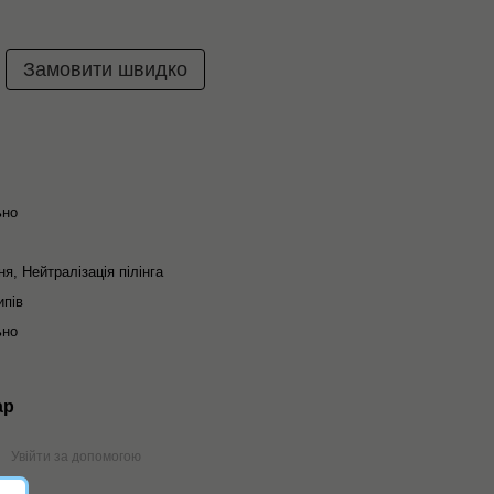
Замовити швидко
ьно
я, Нейтралізація пілінга
ипів
ьно
ар
Увійти за допомогою