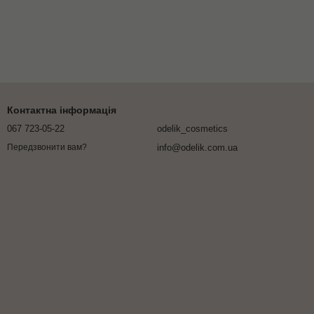
Контактна інформація
067 723-05-22
odelik_cosmetics
info@odelik.com.ua
Передзвонити вам?