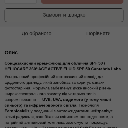
Замовити швидко
До обраного
Порівняти
Опис
Сонцезахисний крем-флюїд для обличчя SPF 50 /
HELIOCARE 360º AGE ACTIVE FLUID SPF 50 Cantabria Labs
Ультралегкий професійний фотозахисний флюїд для
щоденного догляду, який запобігає та коригує ознаки
фотостаріння. Формула забезпечує дуже високий рівень
широкоспектрального захисту від чотирьох типів
випромінювання —
UVB, UVA, видимого (у тому числі
синього) та інфрачервоного світла
. Технологія
Fernblock®+
у поєднанні з антиоксидантами нейтралізує
вільні радикали, запобігаючи клітинним пошкодженням, а
потрійний антивіковий комплекс зволожує та покращує
еластичність шкіри. Завдяки
технології Soft Focus
миттєво