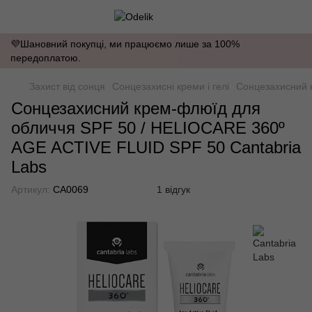
💜Шановний покупці, ми працюємо лише за 100%
передоплатою.
Захист від сонця
Сонцезахисні креми і гелі
Сонцезахисний 
Сонцезахисний крем-флюїд для
обличчя SPF 50 / HELIOCARE 360º
AGE ACTIVE FLUID SPF 50 Cantabria
Labs
Артикул:
CA0069
1 відгук