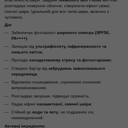
розгладжує поверхню обличчя, створюючи ефект свіжої,
сяючої шкіри. Ідеальний для всіх типів шкіри, включно з
чутливою.
Дія:
Забезпечує фотозахист
широкого спектра (SPF50,
PA++++)
;
Захищає від
ультрафіолету, інфрачервоного та
синього світла
;
Протидіє
оксидативному стресу та фотостарінню
;
Створює бар’єр від
забруднень навколишнього
середовища
;
Відновлює пошкодження, спричинені сонячним
випромінюванням;
Розгладжує зморшки, підвищує пружність;
Надає ефект
оксамитової, сяючої шкіри
;
Стійкий до
води та поту
, не подразнює очі,
некомедогенний.
Активні інгредієнти: