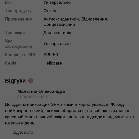
Вік
Універсально
Тип продукту
Флюід
Призначення
Антиоксидантний, Відновлення,
Сонцезахисний
Тип шкіри
Для всіх типів
Час
Універсально
застосування
Коефіцієнт SPF
SPF 50
Серія
Heliocare
Відгуки
1
Малєтіна Олександра
01.02.2026 в 16:51
Це один із найкращих SPF, якими я користувалася. Флюїд
неймовірно легкий, швидко вбирається, не вибілює і залишає
красивий ефект сяючої шкіри. Ідеально підходить під макіяж та
на кожен день.
Відповісти