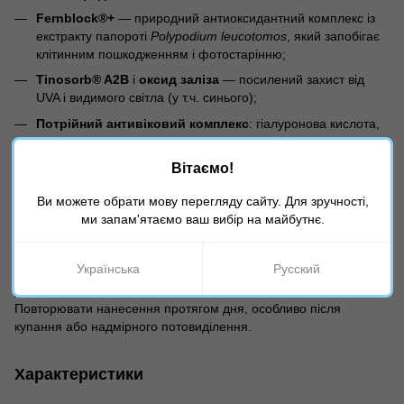
Fernblock®+
— природний антиоксидантний комплекс із
екстракту папороті
Polypodium leucotomos
, який запобігає
клітинним пошкодженням і фотостарінню;
Tinosorb® A2B
і
оксид заліза
— посилений захист від
UVA і видимого світла (у т.ч. синього);
Потрійний антивіковий комплекс
: гіалуронова кислота,
серин, трегалоза — інтенсивне зволоження й ліфтинг;
Система захисту від забруднень
— мінімізує вплив
Вітаємо!
міського смогу;
Ви можете обрати мову перегляду сайту. Для зручності,
Soft Focus Technology
— миттєвий ефект розгладження
ми запам'ятаємо ваш вибір на майбутнє.
й візуальної корекції зморшок.
Використання:
Українська
Русский
Перед застосуванням ретельно збовтати. Рівномірно нанести
достатню кількість засобу на обличчя перед виходом на сонце.
Повторювати нанесення протягом дня, особливо після
купання або надмірного потовиділення.
Характеристики