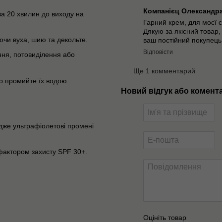
Компанієц Олександр
за 20 хвилин до виходу на
Гарний крем, для моєї с
Дякую за якісний товар,
аючи вуха, шию та декольте.
ваш постійний покупець
Відповісти
ння, потовиділення або
Ще 1 комментарий
но промийте їх водою.
Новий відгук або комент
адже ультрафіолетові промені
 фактором захисту SPF 30+.
Оцініть товар