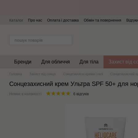
Перейти до основного контенту
Каталог
Про нас
Оплата і доставка
Обмін та повернення
Відгук
Бренди
Для обличчя
Для тіла
Захист від с
Головна
Захист від сонця
Сонцезахисні креми і гелі
Сонцезахисний кр
Сонцезахисний крем Ультра SPF 50+ для нор
Немає в наявності
6 відгуків