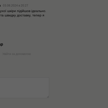
а
03.08.2024 в 20:27
ухої шкіри підійшов ідеально.
 та швидку доставку, тепер я
ар
Увійти за допомогою