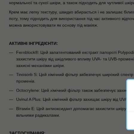
нормальної та сухої шкіри, а також підходить для чутливої ​​шкір
Крем має легку текстуру, швидко вбирається і не залишає білих с
поту, тому підходить для використання під час активного відпо
можна використовувати як основу під макіяж.
АКТИВНІ ІНГРЕДІЄНТИ:
Fernblock®: Цей запатентований екстракт папороті Polypo
захистити шкіру від шкідливого впливу UVA- та UVB-промені
захисні механізми шкіри.
Tinosorb S: Цей хімічний фільтр забезпечує широкий спектр
променів.
Octocrylene: Цей хімічний фільтр також забезпечує захист в
Uvinul A Plus: Цей хімічний фільтр захищає шкіру від UVA-п
Вітамін E: Цей антиоксидант допомагає захистити шкіру ві
вільними радикалами.
ЗАСТОСУВАННЯ: