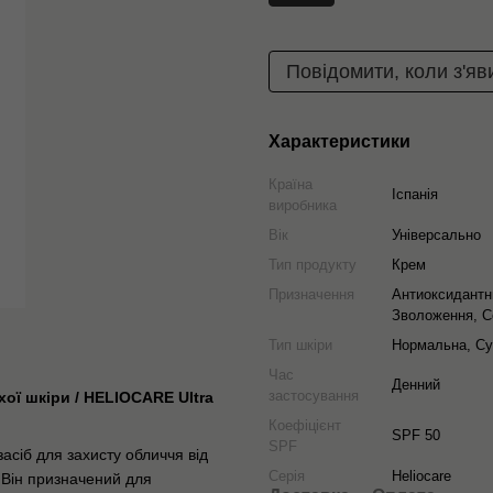
Повідомити, коли з'яв
Характеристики
Країна
Іспанія
виробника
Вік
Універсально
Тип продукту
Крем
Призначення
Антиоксидантни
Зволоження, С
Тип шкіри
Нормальна, Су
Час
Денний
застосування
ої шкіри / HELIOCARE Ultra
Коефіцієнт
SPF 50
SPF
сіб для захисту обличчя від
Серія
Heliocare
 Він призначений для