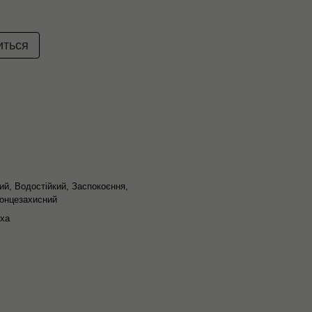
иться
й, Водостійкий, Заспокоєння,
онцезахисний
ха