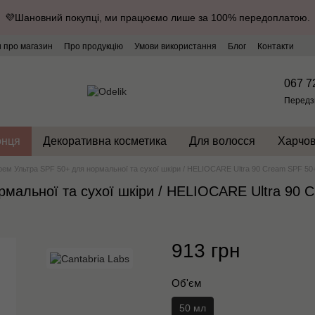
💜Шановний покупці, ми працюємо лише за 100% передоплатою.
и про магазин
Про продукцію
Умови використання
Блог
Контакти
067 7
Передз
онця
Декоративна косметика
Для волосся
Харчов
ем Ультра SPF 50+ для нормальної та сухої шкіри / HELIOCARE Ultra 90 Cream SPF 50+
мальної та сухої шкіри / HELIOCARE Ultra 90 C
913 грн
Об'єм
50 мл