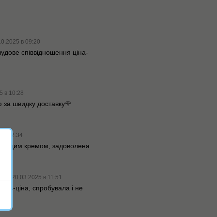
10.2025 в 09:20
удове співвідношення ціна-
5 в 10:28
 за швидку доставку🌹
5 в 12:34
юся цим кремом, задоволена
вна
20.03.2025 в 11:51
ість-ціна, спробувала і не
дую