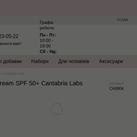
RU
UA
Графік
роботи:
Пн - Пт:
23-05-22
10:00 -
вонити вам?
18:00
Сб - Нд:
Вихідний
і добавки
Набори
Для чоловіків
Аксесуари
 Cantabria Labs
ream SPF 50+ Cantabria Labs
Артикул
CA0004