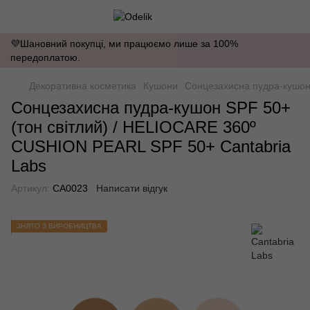
💜Шановний покупці, ми працюємо лише за 100%
передоплатою.
Декоративна косметика
Кушони
Сонцезахисна пудра-кушон
Сонцезахисна пудра-кушон SPF 50+
(тон світлий) / HELIOCARE 360º
CUSHION PEARL SPF 50+ Cantabria
Labs
Артикул:
CA0023
Написати відгук
ЗНЯТО З ВИРОБНИЦТВА