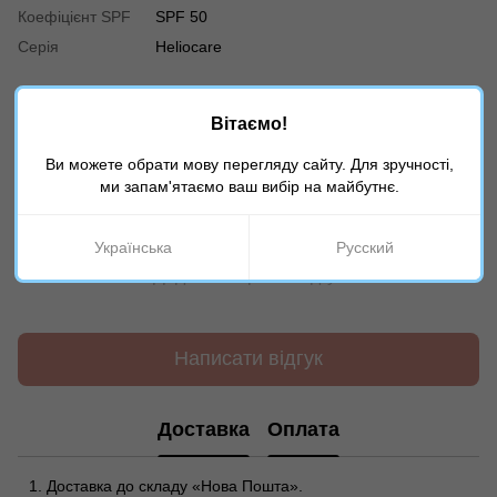
Коефіцієнт SPF
SPF 50
Серія
Heliocare
Відгуки
Вітаємо!
Ви можете обрати мову перегляду сайту. Для зручності,
ми запам'ятаємо ваш вибір на майбутнє.
Українська
Русский
Додайте перший відгук
Написати відгук
Доставка
Оплата
Доставка до складу «Нова Пошта».