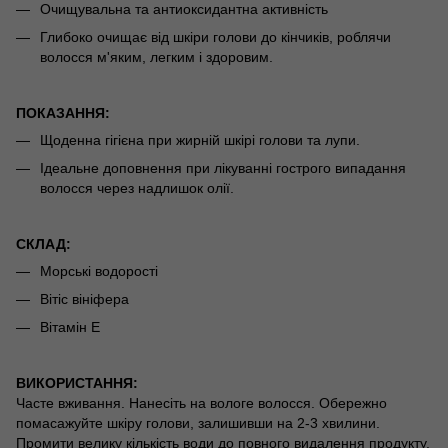
Очищувальна та антиоксидантна активність
Глибоко очищає від шкіри голови до кінчиків, роблячи
волосся м'яким, легким і здоровим.
ПОКАЗАННЯ:
Щоденна гігієна при жирній шкірі голови та лупи.
Ідеальне доповнення при лікуванні гострого випадання
волосся через надлишок олії.
СКЛАД:
Морські водорості
Вітіс вініфера
Вітамін Е
ВИКОРИСТАННЯ:
Часте вживання. Нанесіть на вологе волосся. Обережно
помасажуйте шкіру голови, залишивши на 2-3 хвилини.
Промити велику кількість води до повного видалення продукту.