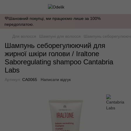
💜Шановний покупці, ми працюємо лише за 100%
передоплатою.
Для волосся
Шампуні для волосся
Шампунь себорегулюючий 
Шампунь себорегулюючий для
жирної шкіри голови / Iraltone
Saboregulating shampoo Cantabria
Labs
Артикул:
CA0065
Написати відгук