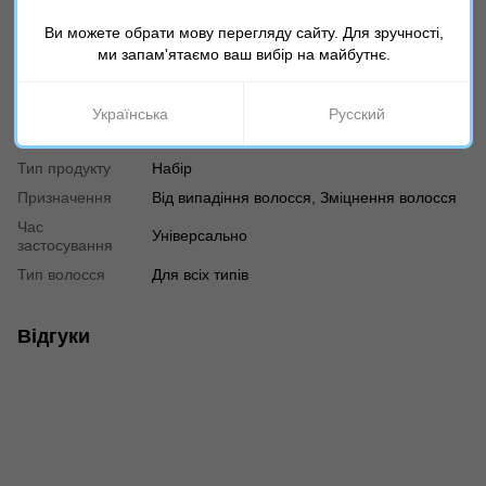
Ви можете обрати мову перегляду сайту. Для зручності,
Характеристики
ми запам'ятаємо ваш вибір на майбутнє.
Країна
Іспанія
виробника
Українська
Русский
Вік
18+
Тип продукту
Набір
Призначення
Від випадіння волосся, Зміцнення волосся
Час
Універсально
застосування
Тип волосся
Для всіх типів
Відгуки