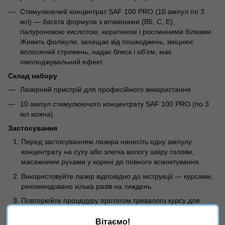
Стимулюючий концентрат SAF 100 PRO (10 ампул по 3
мл) — багата формула з вітамінами (B5, C, E),
гіалуроновою кислотою, кератином і рослинними білками.
Живить фолікули, захищає від пошкоджень, зміцнює
волосяний стрижень, надає блиск і об’єм, має
омолоджувальний ефект.
Склад набору
Лазерний пристрій для професійного використання
10 ампул стимулюючого концентрату SAF 100 PRO (по 3
мл кожна)
Застосування
Перед застосуванням лазера нанесіть одну ампулу
концентрату на суху або злегка вологу шкіру голови,
масажними рухами у корені до повного всмоктування.
Використовуйте лазер відповідно до інструкції — курсами,
рекомендовано кілька разів на тиждень.
Повторюйте процедуру протягом тривалого курсу для
стабільного результату — густіші, сильніші й здоровіші
волосся.
Вітаємо!