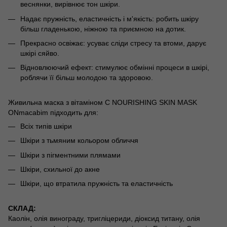
веснянки, вирівнює тон шкіри.
Надає пружність, еластичність і м'якість: робить шкіру
більш гладенькою, ніжною та приємною на дотик.
Прекрасно освіжає: усуває сліди стресу та втоми, дарує
шкірі сяйво.
Відновлюючий ефект: стимулює обмінні процеси в шкірі,
роблячи її більш молодою та здоровою.
Живильна маска з вітаміном С NOURISHING SKIN MASK
ONmacabim підходить для:
Всіх типів шкіри
Шкіри з тьмяним кольором обличчя
Шкіри з пігментними плямами
Шкіри, схильної до акне
Шкіри, що втратила пружність та еластичність
СКЛАД:
Каолін, олія винограду, тригліцериди, діоксид титану, олія