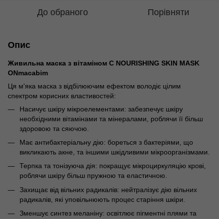
До обраного
Порівняти
Опис
Живильна маска з вітаміном С NOURISHING SKIN MASK
ONmacabim
Ця м'яка маска з відбілюючим ефектом володіє цілим
спектром корисних властивостей:
Насичує шкіру мікроелементами: забезпечує шкіру
необхідними вітамінами та мінералами, роблячи її більш
здоровою та сяючою.
Має антибактеріальну дію: бореться з бактеріями, що
викликають акне, та іншими шкідливими мікроорганізмами.
Терпка та тонізуюча дія: покращує мікроциркуляцію крові,
роблячи шкіру більш пружною та еластичною.
Захищає від вільних радикалів: нейтралізує дію вільних
радикалів, які уповільнюють процес старіння шкіри.
Зменшує синтез меланіну: освітлює пігментні плями та