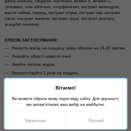
рапсу (кольза), гліцерин, пантенол, вітамін Е, вітамін С,
сечовина, олія обліпихи, хлорфенезин, екстракт календули,
масло лайма, перець, екстракт огірка, екстракт ківі, екстракт
папаї, екстракт малини, екстракт груші, екстракт ананасу,
аскорбіл пектинат.
СПОСІБ ЗАСТОСУВАННЯ:
Нанесіть маску на очищену шкіру обличчя на 15-20 хвилин.
Уникайте області навколо очей.
Змийте теплою водою.
Використовуйте 2 рази на тиждень.
Для досягнення максимального ефекту рекомендується
використовувати з сироваткою.
Вітаємо!
Ви можете обрати мову перегляду сайту. Для зручності,
Зверніть увагу!
ми запам'ятаємо ваш вибір на майбутнє.
Перед використанням маски рекомендується провести тест на
алергічну реакцію.
Українська
Русский
Не рекомендується використовувати маску на відкритих ранах
та пошкодженнях шкіри.