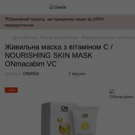
💜Шановний покупці, ми працюємо лише за 100%
передоплатою.
Для обличчя
Маски для обличчя
Живильна маска з вітамі
Живильна маска з вітаміном С /
NOURISHING SKIN MASK
ONmacabim VC
Артикул:
ON0054
2 відгуки
−10%