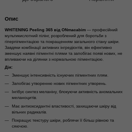
Опис
WHITENING Peeling 365 від ONmacabim
— професійний
мультикислотний пілінг, розроблений для боротьби з
гіперпігментацією та покращенням загального стану шкіри.
Завдяки комбінації активних інгредієнтів, він ефективно
зменшує наявні пігментні плями та запобігає появі нових, не
впливаючи на ділянки з нормальною пігментацією.
Дія:
Зменшує інтенсивність існуючих пігментних плям.
Запобігає утворенню нових пігментних утворень.
Інгібує синтез меланіну, блокуючи активність аномальних
меланоцитів.
Має антиоксидантні властивості, захищаючи шкіру від
вільних радикалів.
Покращує текстуру шкіри, роблячи її більш рівною та
сяючою.