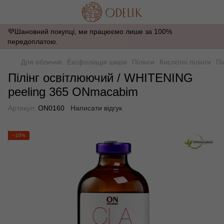
💜Шановний покупці, ми працюємо лише за 100%
передоплатою.
Для обличчя
Ексфоліація шкіри
Пілінги
Кислотні пілінги
Пі
Пілінг освітлюючий / WHITENING
peeling 365 ONmacabim
Артикул:
ON0160
Написати відгук
−10%