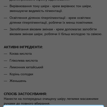
Вирівнювання тону шкіри - крем вирівнює тон шкіри,
зменшуючи видимість пігментації.
Освітлення ділянок гіперпігментації - крем освітлює
ділянки гіперпігментації, роблячи їх менш помітними.
Запобігання віковим змінам - крем допомагає запобігти
віковим змінам шкіри, роблячи її більш молодою та свіжою.
АКТИВНІ ІНГРЕДІЄНТИ:
Коєва кислота
Гліколева кислота
Лимонник китайський
Корінь солодки
Женьшень
СПОСІБ ЗАСТОСУВАННЯ:
Нанести на попередньо очищену шкіру легкими масажними
рухами до повного вбирання.