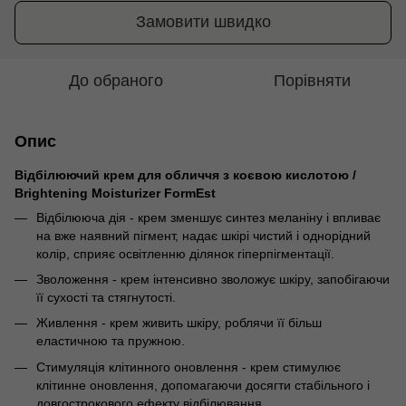
Замовити швидко
До обраного
Порівняти
Опис
Відбілюючий крем для обличчя з коєвою кислотою /
Brightening Moisturizer FormEst
Відбілююча дія - крем зменшує синтез меланіну і впливає
на вже наявний пігмент, надає шкірі чистий і однорідний
колір, сприяє освітленню ділянок гіперпігментації.
Зволоження - крем інтенсивно зволожує шкіру, запобігаючи
її сухості та стягнутості.
Живлення - крем живить шкіру, роблячи її більш
еластичною та пружною.
Стимуляція клітинного оновлення - крем стимулює
клітинне оновлення, допомагаючи досягти стабільного і
довгострокового ефекту відбілювання.