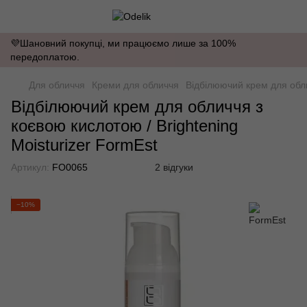
💜Шановний покупці, ми працюємо лише за 100%
передоплатою.
Для обличчя
Креми для обличчя
Відбілюючий крем для обли
Відбілюючий крем для обличчя з
коєвою кислотою / Brightening
Moisturizer FormEst
Артикул:
FO0065
2 відгуки
−10%