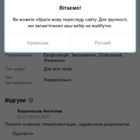
Вітаємо!
Характеристики
Ви можете обрати мову перегляду сайту. Для зручності,
Країна
ми запам'ятаємо ваш вибір на майбутнє.
Ізраїль
виробника
Вік
Універсально
Українська
Русский
Тип продукту
Крем
Призначення
Ексфоліація, Зволоження, Освітлення,
Живлення
Тип шкіри
Для всіх типів
Час
Універсально
застосування
Відгуки
2
Кашинська Ангеліна
31.01.2026 в 18:45
Помітно освітлює гіперпігментацію, задоволена результатом
Відповісти