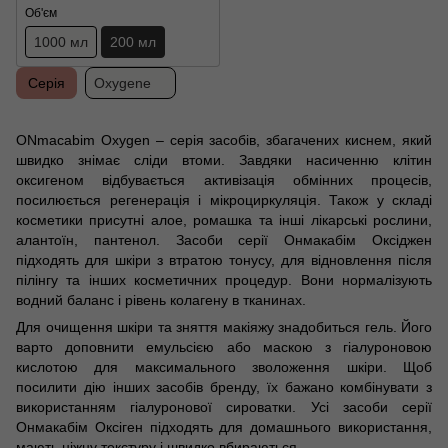
Об'єм
1000 мл
200 мл
Серія
Oxygene
ONmacabim Oxygen – серія засобів, збагачених киснем, який
швидко знімає сліди втоми. Завдяки насиченню клітин
оксигеном відбувається активізація обмінних процесів,
посилюється регенерація і мікроциркуляція. Також у складі
косметики присутні алое, ромашка та інші лікарські рослини,
алантоїн, пантенол. Засоби серії Онмакабім Оксіджен
підходять для шкіри з втратою тонусу, для відновлення після
пілінгу та інших косметичних процедур. Вони нормалізують
водний баланс і рівень колагену в тканинах.
Для очищення шкіри та зняття макіяжу знадобиться гель. Його
варто доповнити емульсією або маскою з гіалуроновою
кислотою для максимального зволоження шкіри. Щоб
посилити дію інших засобів бренду, їх бажано комбінувати з
використанням гіалуронової сироватки. Усі засоби серії
Онмакабім Оксіген підходять для домашнього використання,
мають ніжну текстуру і швидко вбираються.