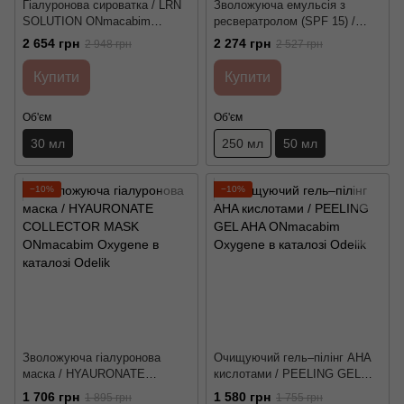
Гіалуронова сироватка / LRN
Зволожуюча емульсія з
SOLUTION ONmacabim
ресвератролом (SPF 15) /
Oxygene
VITALITY MOISTURIZING
2 654 грн
2 274 грн
2 948 грн
2 527 грн
LOTION ONmacabim Oxygene
Купити
Купити
Об'єм
Об'єм
30 мл
250 мл
50 мл
−10%
−10%
Зволожуюча гіалуронова
Очищуючий гель–пілінг AHA
маска / HYAURONATE
кислотами / PEELING GEL
COLLECTOR MASK
AHA ONmacabim Oxygene
1 706 грн
1 580 грн
1 895 грн
1 755 грн