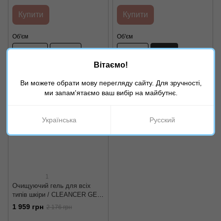
ONmacabim Oxygene
Купити
Купити
Об'єм
Об'єм
1000 мл
250 мл
100 мл
30 мл
Вітаємо!
50 мл
Ви можете обрати мову перегляду сайту. Для зручності,
ми запам'ятаємо ваш вибір на майбутнє.
−10%
Українська
Русский
1
Очищуючий гель для всіх
типів шкіри / CLEANCER GEL
ONmacabim Oxygene
1 959 грн
2 176 грн