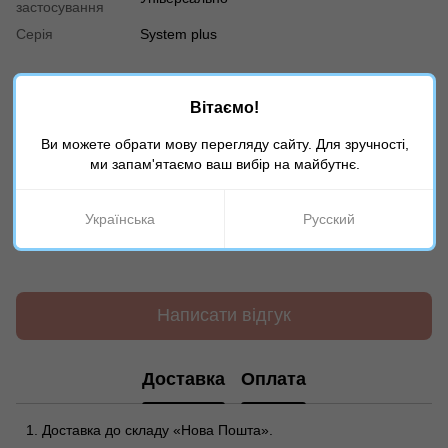
застосування
Серія
System plus
Відгуки
Вітаємо!
Ви можете обрати мову перегляду сайту. Для зручності,
ми запам'ятаємо ваш вибір на майбутнє.
Українська
Русский
Додайте перший відгук
Написати відгук
Доставка
Оплата
Доставка до складу «Нова Пошта».