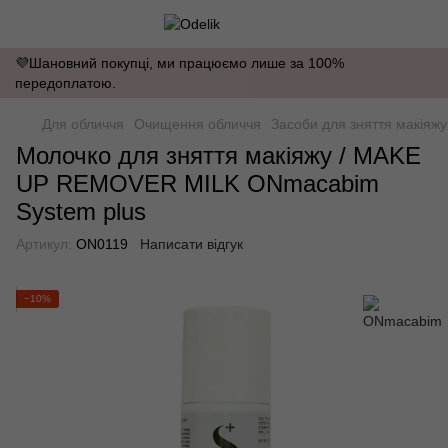
💜Шановний покупці, ми працюємо лише за 100%
передоплатою.
Для обличчя
Очищення обличчя
Засоби для зняття макіяжу
Молочко для зняття макіяжу / MAKE
UP REMOVER MILK ONmacabim
System plus
Артикул:
ON0119
Написати відгук
−10%