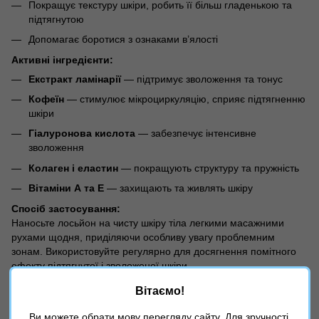
Покращує текстуру шкіри, робить її більш гладенькою та
підтягнутою
Допомагає боротися з ознаками в’ялості
Активні інгредієнти:
Екстракт ламінарії
— підтримує зволоження та тонус
Кофеїн
— стимулює мікроциркуляцію, сприяє підтягненню
шкіри
Гіалуронова кислота
— забезпечує інтенсивне
зволоження
Колаген і еластин
— покращують структуру та пружність
Вітаміни А та Е
— захищають та живлять шкіру
Спосіб застосування:
Наносьте лосьйон на чисту шкіру тіла легкими масажними
рухами щодня, приділяючи особливу увагу проблемним
зонам. Використовуйте регулярно для досягнення помітного
ефекту підтягнутої і зволоженої шкіри.
Вітаємо!
Характеристики
Ви можете обрати мову перегляду сайту. Для зручності,