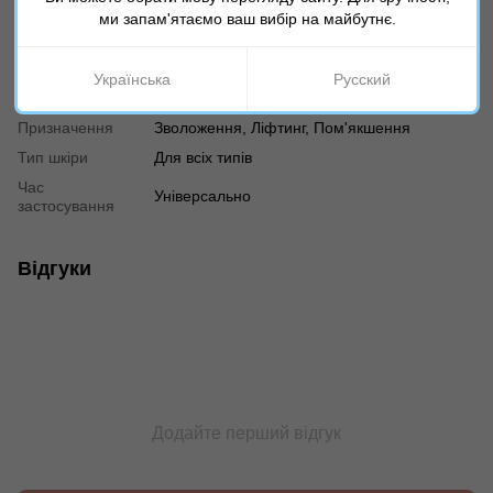
ми запам'ятаємо ваш вибір на майбутнє.
Країна
Ізраїль
виробника
Вік
Універсально
Українська
Русский
Тип продукту
Лосьйон
Призначення
Зволоження, Ліфтинг, Пом'якшення
Тип шкіри
Для всіх типів
Час
Універсально
застосування
Відгуки
Додайте перший відгук