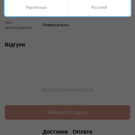
Протизапальний, Регенерація,
Себорегуляція
Українська
Русский
Тип шкіри
Для всіх типів
Час
Універсально
застосування
Відгуки
Додайте перший відгук
Написати відгук
Доставка
Оплата