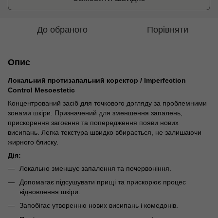
До обраного
Порівняти
Опис
Локальний протизапальний коректор / Imperfection
Control Mesoestetic
Концентрований засіб для точкового догляду за проблемними
зонами шкіри. Призначений для зменшення запалень,
прискорення загоєння та попередження появи нових
висипань. Легка текстура швидко вбирається, не залишаючи
жирного блиску.
Дія:
Локально зменшує запалення та почервоніння.
Допомагає підсушувати прищі та прискорює процес
відновлення шкіри.
Запобігає утворенню нових висипань і комедонів.