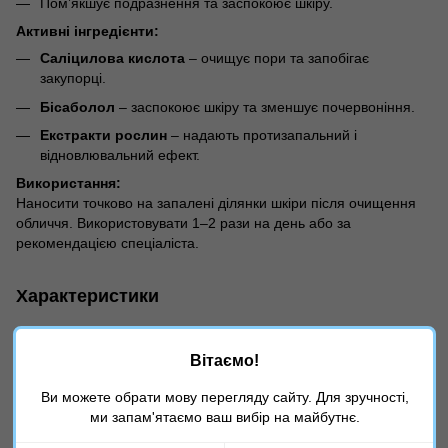
Пом’якшує подразнення та заспокоює шкіру.
Активні інгредієнти:
Саліцилова кислота
– очищує пори та запобігає
закупорці.
Бісаболол
– заспокоює шкіру та зменшує почервоніння.
Екстракти рослин
– надають протизапальний і
відновлювальний ефект.
Використання:
Наносити точково на запалені ділянки шкіри після очищення
обличчя. Використовувати 1–2 рази на день або за
рекомендацією спеціаліста.
Характеристики
Країна
Іспанія
виробника
Вітаємо!
Вік
Універсально
Ви можете обрати мову перегляду сайту. Для зручності,
Тип продукту
Крем
ми запам'ятаємо ваш вибір на майбутнє.
Призначення
Антибактеріальний, Від акне,