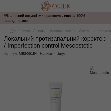
💜Шановний покупці, ми працюємо лише за 100%
передоплатою.
Для обличчя
Локальні лікувальні засоби
Локальний протизапа
Локальний протизапальний коректор
/ Іmperfection control Mesoestetic
Артикул:
MESO0154
Написати відгук