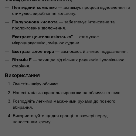
Пептидний комплекс
— активізує процеси відновлення та
стимулює вироблення колагену.
Гіалуронова кислота
— забезпечує інтенсивне та
пролонговане зволоження.
Екстракт центели азіатської
— стимулює
мікроциркуляцію, зміцнює судини.
Екстракт алое вера
— заспокоює й знімає подразнення.
Вітамін Е
— захищає від вільних радикалів і уповільнює
старіння.
Використання
Очистіть шкіру обличчя.
Нанесіть кілька крапель сироватки на обличчя та шию.
Розподіліть легкими масажними рухами до повного
вбирання.
Використовуйте щодня вранці та ввечері перед
нанесенням крему.