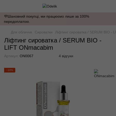
💜Шановний покупці, ми працюємо лише за 100%
передоплатою.
Для обличчя
Сироватки
Ліфтинг сироватка / SERUM BIO - 
Ліфтинг сироватка / SERUM BIO -
LIFT ONmacabim
Артикул:
ON0067
4 відгуки
−10%