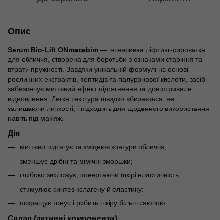
Опис
Serum Bio-Lift ONmacabim
— інтенсивна ліфтинг-сироватка
для обличчя, створена для боротьби з ознаками старіння та
втрати пружності. Завдяки унікальній формулі на основі
рослинних екстрактів, пептидів та гіалуронової кислоти, засіб
забезпечує миттєвий ефект підтягнення та довготривале
відновлення. Легка текстура швидко вбирається, не
залишаючи липкості, і підходить для щоденного використання
навіть під макіяж.
Дія
миттєво підтягує та зміцнює контури обличчя;
зменшує дрібні та мімічні зморшки;
глибоко зволожує, повертаючи шкірі еластичність;
стимулює синтез колагену й еластину;
покращує тонус і робить шкіру більш сяючою.
Склад (активні компоненти)