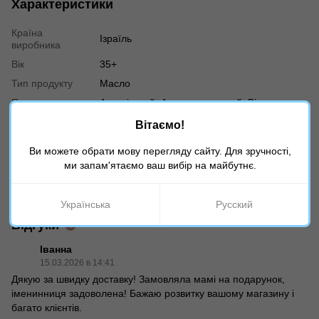
Характеристики
Країна
Ізраїль
виробника
Вік
35+
Тип продукту
Масло
Призначення
Антивіковий, Антиоксидантний, Від
зморшок, Ліфтинг, Живлення
Вітаємо!
Тип шкіри
Для всіх типів
Ви можете обрати мову перегляду сайту. Для зручності,
Час
Універсально
ми запам'ятаємо ваш вибір на майбутнє.
застосування
Серія
Bio-Lift
Українська
Русский
Відгуки
4
Іванна
15.03.2026 в 14:41
Дякую за швидку доставку! Замовляла мамі на подарунок,
іменинниця задоволена! Бажаю розвитку вашому магазину і
багато клієнтів.