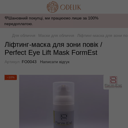
💜Шановний покупці, ми працюємо лише за 100%
передоплатою.
Для обличчя
Маски для обличчя
Ліфтинг-маска для зони пов
Ліфтинг-маска для зони повік /
Perfect Eye Lift Mask FormEst
Артикул:
FO0043
Написати відгук
−10%